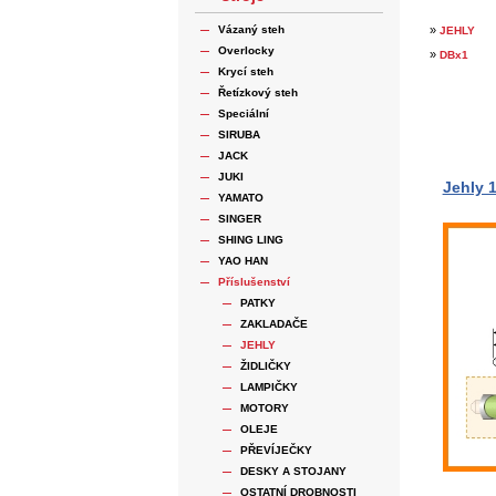
Vázaný steh
»
JEHLY
Overlocky
»
DBx1
Krycí steh
Řetízkový steh
Speciální
SIRUBA
JACK
JUKI
Jehly 
YAMATO
SINGER
SHING LING
YAO HAN
Příslušenství
PATKY
ZAKLADAČE
JEHLY
ŽIDLIČKY
LAMPIČKY
MOTORY
OLEJE
PŘEVÍJEČKY
DESKY A STOJANY
OSTATNÍ DROBNOSTI