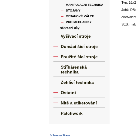
Typ: 16x
MANIPULAČNÍ TECHNIKA
Jehla DBx
STOJANY
ODTAHOVÉ VÁLCE
ekvivalen
PRO MECHANIKY
SES: málo
Náhradní díly
Vyšívací stroje
Domácí šicí stroje
Použité šicí stroje
Stříhárenská
technika
Žehlící technika
Ostatní
Nitě a etiketování
Patchwork