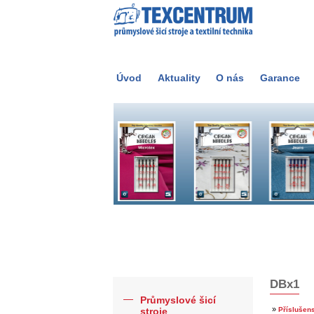
Úvod
Aktuality
O nás
Garance
DBx1
Průmyslové šicí
»
stroje
Příslušens