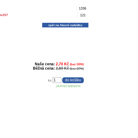
1336
Bx257
121
zpět na hlavní nabídku
Naše cena:
2,70 Kč
(bez DPH)
Běžná cena:
2,80 Kč
(bez DPH)
ks
JA/PN/CN/BN/PN