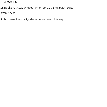
231_A_#70SES
1SES síla 70 (#10), výrobce Archer, cena za 1 ks, balení 10 ks.
t:1738, 16x231
 kulaté provedení špičky vhodné zejména na pleteniny