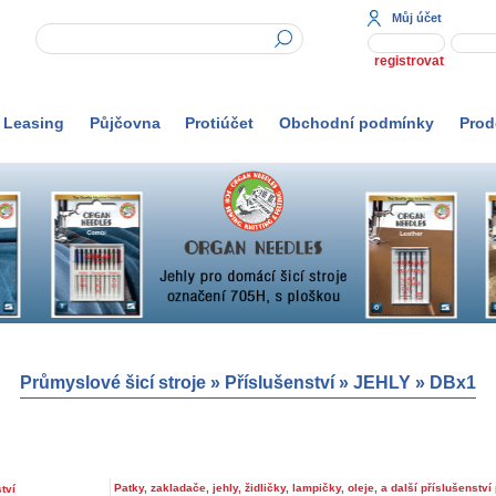
Můj účet
registrovat
Leasing
Půjčovna
Protiúčet
Obchodní podmínky
Prod
Průmyslové šicí stroje
»
Příslušenství
»
JEHLY
»
DBx1
Patky, zakladače, jehly, židličky, lampičky, oleje, a další příslušenství 
tví