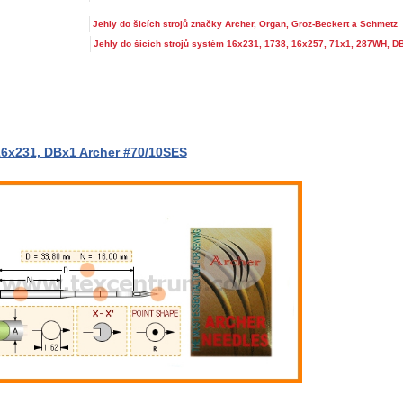
Jehly do šicích strojů značky Archer, Organ, Groz-Beckert a Schmetz
Jehly do šicích strojů systém 16x231, 1738, 16x257, 71x1, 287WH, D
16x231, DBx1 Archer #70/10SES