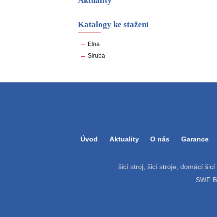
Aktuality
Katalogy ke stažení
Elna
Siruba
Úvod
Aktuality
O nás
Garance
šicí stroj, šicí stroje, domácí šic
SWF Bat