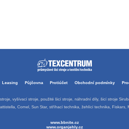
Leasing
Půjčovna
Protiúčet
Obchodní podmínky
Pro
í stroje, vyšívací stroje, použité šicí stroje, náhradní díly, šicí stroje Si
tistella, Comel, Sun Star, stříhací technika, žehlící technika, Fiskars,
www.bbnite.cz
www.organjehly.cz