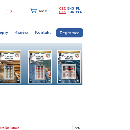
CZE
ENG
PL
CZK
EUR
PLN
ejny
Kariéra
Kontakt
Registrace
pro šicí stroje
2248