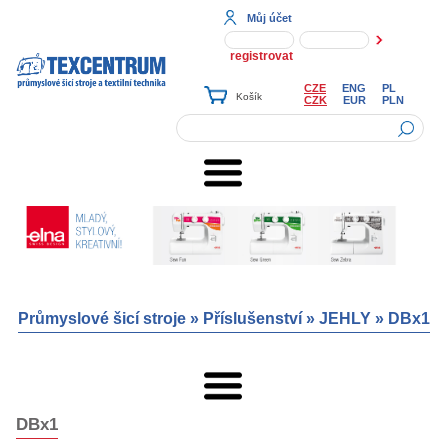
Můj účet
registrovat
CZE
ENG
PL
CZK
EUR
PLN
Průmyslové šicí stroje
»
Příslušenství
»
JEHLY
»
DBx1
DBx1