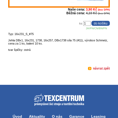
Naše cena:
3,90 Kč
(bez DPH)
Běžná cena:
4,10 Kč
(bez DPH)
ks
JA/PN/CN/BN/PN
Typ: 16x231_S_#75
Jehla DBx1, 16x231, 1738, 16x257, DBx1738 síla 75 (#11), výrobce Schmetz,
cena za 1 ks, balení 10 ks.
tvar špičky: ostrá
návrat zpět
Úvod
Aktuality
O nás
Garance
Leasing