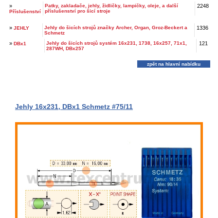
»
Patky, zakladače, jehly, židličky, lampičky, oleje, a další
2248
příslušenství pro šicí stroje
Příslušenství
»
Jehly do šicích strojů značky Archer, Organ, Groz-Beckert a
1336
JEHLY
Schmetz
»
Jehly do šicích strojů systém 16x231, 1738, 16x257, 71x1,
121
DBx1
287WH, DBx257
zpět na hlavní nabídku
Jehly 16x231, DBx1 Schmetz #75/11