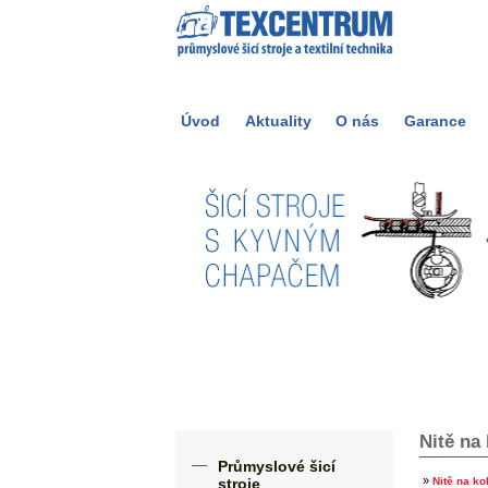
Úvod
Aktuality
O nás
Garance
Nitě na
Průmyslové šicí
»
stroje
Nitě na ko