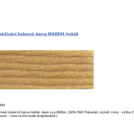
 obšívání koberců barva MA8944 hnědá
944
šívání koberců barva hnědá, návin cca 4500m, 100% PAD Polyamid, rozměr cívky - výška 2
pozor - cena za kón bude dvojnásobná )