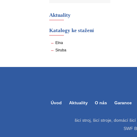
Aktuality
Katalogy ke stažení
Elna
Siruba
Úvod
Aktuality
O nás
Garance
šicí stroj, šicí stroje, domácí šic
SWF Bat