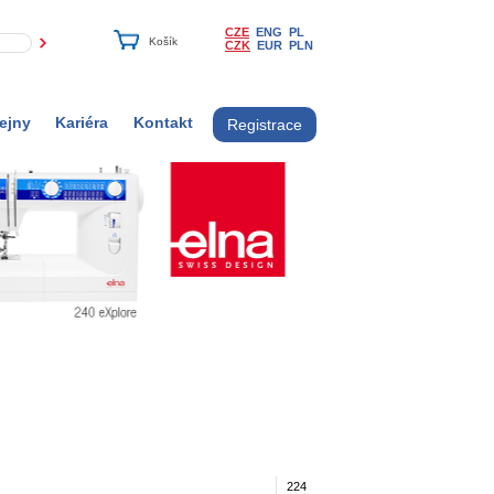
CZE
ENG
PL
CZK
EUR
PLN
ejny
Kariéra
Kontakt
Registrace
224