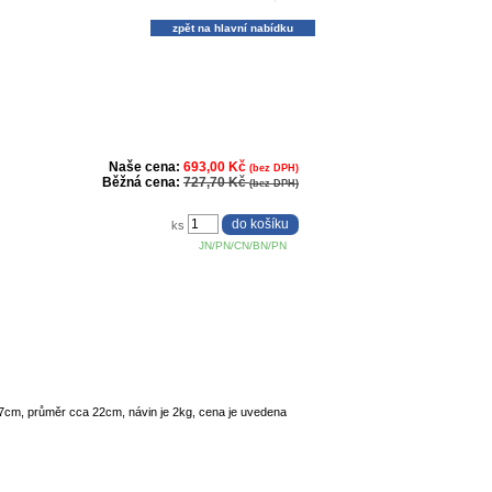
zpět na hlavní nabídku
Naše cena:
693,00 Kč
(bez DPH)
Běžná cena:
727,70 Kč
(bez DPH)
ks
JN/PN/CN/BN/PN
7cm, průměr cca 22cm, návin je 2kg, cena je uvedena