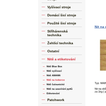
Vyšívací stroje
Domácí šicí stroje
Použité šicí stroje
Nit na
Stříhárenská
technika
Žehlící technika
Ostatní
Nitě a etiketování
Nitě Blue Box
Nitě vyšívací
Nitě AMANN
Nitě na koberce
Typ: MA8
Nitě čalounické
Nit na ob
Nitě na uzavírání pytlů
za 1kg ( 
Etiketování
Patchwork