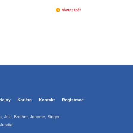
návrat zpět
dejny
Kariéra
Kontakt
Registrace
ruba, Juki, Brother, Janome, Singer,
 Mundial