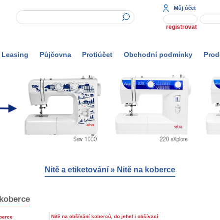
Můj účet
registrovat
Leasing
Půjčovna
Protiúčet
Obchodní podmínky
Prod
Nitě a etiketování
»
Nitě na koberce
 koberce
Nitě na obšívání koberců, do jehel i obšívací
berce