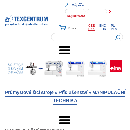
Můj účet
registrovat
CZE
ENG
PL
CZK
EUR
PLN
Průmyslové šicí stroje
»
Příslušenství
»
MANIPULAČNÍ
TECHNIKA