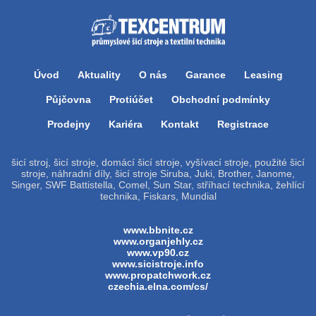
Úvod
Aktuality
O nás
Garance
Leasing
Půjčovna
Protiúčet
Obchodní podmínky
Prodejny
Kariéra
Kontakt
Registrace
šicí stroj, šicí stroje, domácí šicí stroje, vyšívací stroje, použité šicí
stroje, náhradní díly, šicí stroje Siruba, Juki, Brother, Janome,
Singer, SWF Battistella, Comel, Sun Star, stříhací technika, žehlící
technika, Fiskars, Mundial
www.bbnite.cz
www.organjehly.cz
www.vp90.cz
www.sicistroje.info
www.propatchwork.cz
czechia.elna.com/cs/