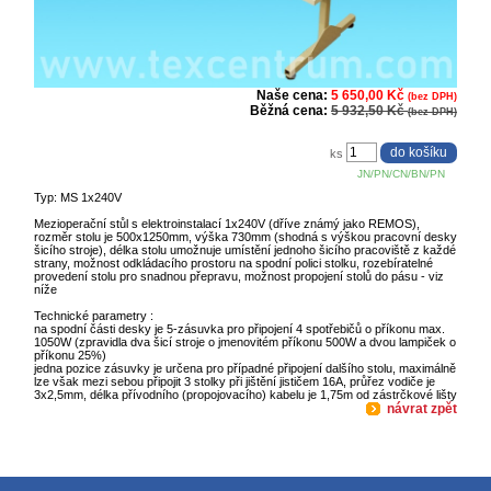
Naše cena:
5 650,00 Kč
(bez DPH)
Běžná cena:
5 932,50 Kč
(bez DPH)
ks
JN/PN/CN/BN/PN
Typ: MS 1x240V
Mezioperační stůl s elektroinstalací 1x240V (dříve známý jako REMOS),
rozměr stolu je 500x1250mm, výška 730mm (shodná s výškou pracovní desky
šicího stroje), délka stolu umožnuje umístění jednoho šicího pracoviště z každé
strany, možnost odkládacího prostoru na spodní polici stolku, rozebíratelné
provedení stolu pro snadnou přepravu, možnost propojení stolů do pásu - viz
níže
Technické parametry :
na spodní části desky je 5-zásuvka pro připojení 4 spotřebičů o příkonu max.
1050W (zpravidla dva šicí stroje o jmenovitém příkonu 500W a dvou lampiček o
příkonu 25%)
jedna pozice zásuvky je určena pro případné připojení dalšího stolu, maximálně
lze však mezi sebou připojit 3 stolky při jištění jističem 16A, průřez vodiče je
3x2,5mm, délka přívodního (propojovacího) kabelu je 1,75m od zástrčkové lišty
návrat zpět