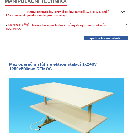
MANIPULAČNÍ TECHNIKA
»
Patky, zakladače, jehly, židličky, lampičky, oleje, a další
2248
příslušenství pro šicí stroje
Příslušenství
»
Manipulační technika k průmyslovým šícím strojům
7
MANIPULAČNÍ
TECHNIKA
zpět na hlavní nabídku
Mezioperační stůl s elektroinstalací 1x240V
1250x500mm REMOS