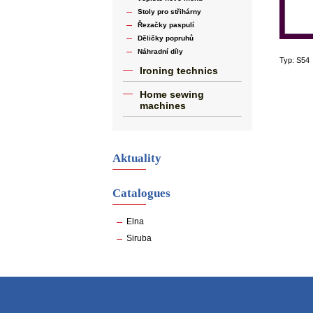
Stoly pro střihárny
Řezačky paspulí
Děličky popruhů
Náhradní díly
Typ: S54
Ironing technics
Home sewing
machines
Aktuality
Catalogues
Elna
Siruba