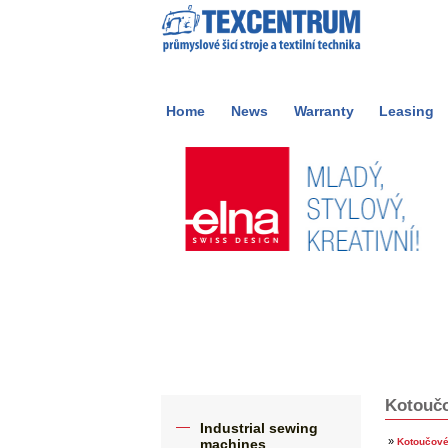
Home
News
Warranty
Leasing
Kotoučo
Industrial sewing
»
machines
Kotoučové