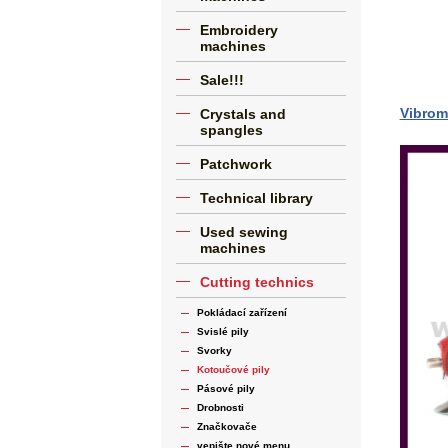
Embroidery
machines
Sale!!!
Vibrom
Crystals and
spangles
Patchwork
Technical library
Used sewing
machines
Cutting technics
Pokládací zařízení
Svislé pily
Svorky
Kotoučové pily
Pásové pily
Drobnosti
Značkovače
vepište nové menu