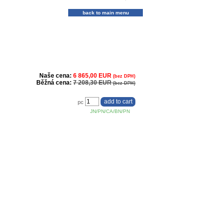
back to main menu
Naše cena:
6 865,00 EUR
(bez DPH)
Běžná cena:
7 208,30 EUR
(bez DPH)
pc
JN/PN/CA/BN/PN