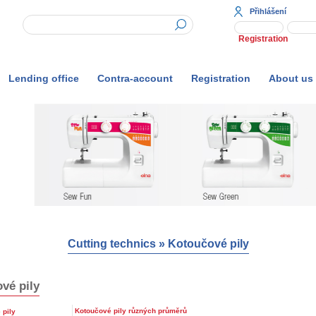
Přihlášení
Registration
Lending office
Contra-account
Registration
About us
Cutting technics
»
Kotoučové pily
vé pily
Kotoučové pily různých průměrů
 pily