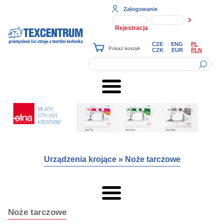
Zalogowanie
Rejestracja
CZE
ENG
PL
CZK
EUR
PLN
Urządzenia krojące
»
Noże tarczowe
Noże tarczowe