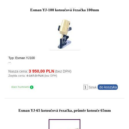
Esman YJ-100 kotoučová řezačka 100mm
Typ: Esman YJ100
...
3 950,00 PLN
Nasza cena:
(bez DPH)
Zwykła cena:
4 147,5 PLN
(bez DPH)
stan hurtowni
Sztuk
Esman YJ-65 kotoučová řezačka, průměr kotouče 65mm