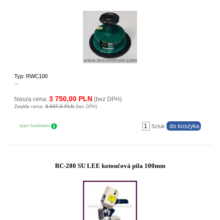
Typ: RWC100
...
3 750,00 PLN
Nasza cena:
(bez DPH)
Zwykła cena:
3 937,5 PLN
(bez DPH)
stan hurtowni
Sztuk
RC-280 SU LEE kotoučová pila 100mm