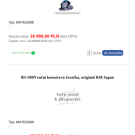
Typ: KM RS100B
...
16 990,00 PLN
Nasza cena:
(bez DPH)
Zwykła cena:
17 839,5 PLN
(bez DPH)
stan hurtowni
Sztuk
RS-100N ruční kotoučová řezačka, originál KM Japan
Typ: KM RS100N
...