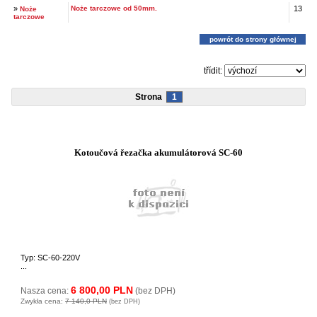
»
Noże tarczowe od 50mm.
13
Noże
tarczowe
powrót do strony głównej
třídit:
Strona
1
Kotoučová řezačka akumulátorová SC-60
Typ: SC-60-220V
...
6 800,00 PLN
Nasza cena:
(bez DPH)
Zwykła cena:
7 140,0 PLN
(bez DPH)