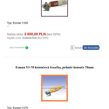
Typ: Esman YJ65
...
3 650,00 PLN
Nasza cena:
(bez DPH)
Zwykła cena:
3 832,5 PLN
(bez DPH)
stan hurtowni
Sztuk
Esman YJ-70 kotoučová řezačka, průměr kotouče 70mm
Typ: Esman YJ70