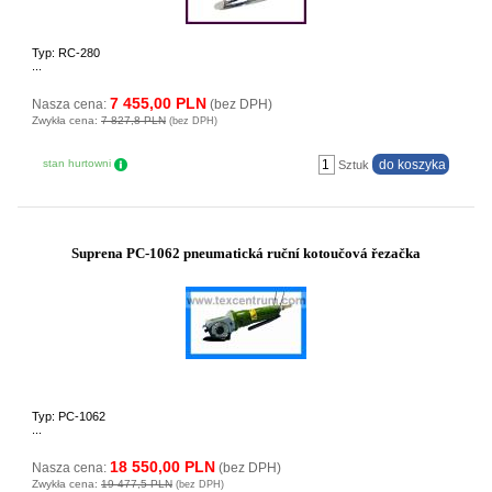
Typ: RC-280
...
7 455,00 PLN
Nasza cena:
(bez DPH)
Zwykła cena:
7 827,8 PLN
(bez DPH)
stan hurtowni
Sztuk
Suprena PC-1062 pneumatická ruční kotoučová řezačka
Typ: PC-1062
...
18 550,00 PLN
Nasza cena:
(bez DPH)
Zwykła cena:
19 477,5 PLN
(bez DPH)