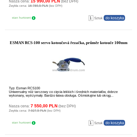
15 990,00 PLN
Nasza cena:
(bez DPH)
Zwykła cena:
16 789,5 PLN
(bez DPH)
stan hurtowni
Sztuk
ESMAN RCS-100 servo kotoučová řezačka, průměr kotouče 100mm
Typ: Esman RCS100
Uniwersalny nóż tarczowy co cięcia lekkich i średnich materiałów, dobrze
wykonany, wytrzymały. Bardzo łatwa obsługa. Ośmiokątne lub okrąg...
7 550,00 PLN
Nasza cena:
(bez DPH)
Zwykła cena:
7 927,5 PLN
(bez DPH)
stan hurtowni
Sztuk