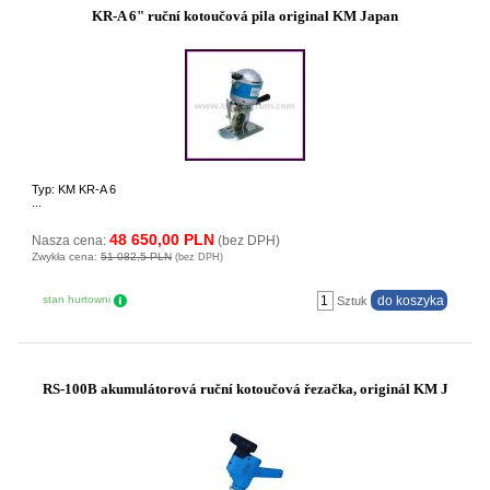
KR-A 6" ruční kotoučová pila original KM Japan
Typ: KM KR-A 6
...
48 650,00 PLN
Nasza cena:
(bez DPH)
Zwykła cena:
51 082,5 PLN
(bez DPH)
stan hurtowni
Sztuk
RS-100B akumulátorová ruční kotoučová řezačka, originál KM J