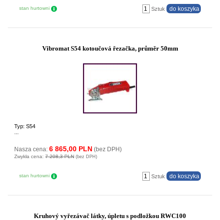
stan hurtowni
Sztuk
Vibromat S54 kotoučová řezačka, průměr 50mm
Typ: S54
...
6 865,00 PLN
Nasza cena:
(bez DPH)
Zwykła cena:
7 208,3 PLN
(bez DPH)
stan hurtowni
Sztuk
Kruhový vyřezávač látky, úpletu s podložkou RWC100