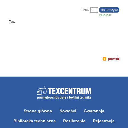
Sztuk
J/P/C/B/P
Typ:
powrót
Strona główna
Nowości
Gwarancja
Biblioteka techniczna
Rozliczenie
Rejestracja