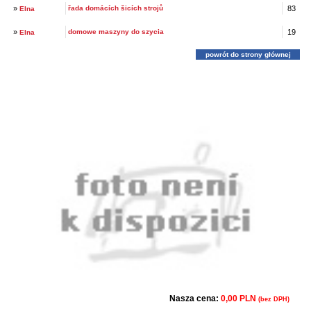
»
řada domácích šicích strojů
83
Elna
»
domowe maszyny do szycia
19
Elna
powrót do strony głównej
Nasza cena:
0,00 PLN
(bez DPH)