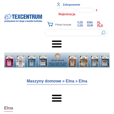
Zalogowanie
Rejestracja
CZE
ENG
PL
CZK
EUR
PLN
Maszyny domowe
»
Elna
»
Elna
Elna