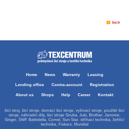
back
Home
News
Warranty
Leasing
Lending office
Contra-account
Registration
About us
Shops
Help
Career
Kontakt
šicí stroj, šicí stroje, domácí šicí stroje, vyšívací stroje, použité šicí
stroje, náhradní díly, šicí stroje Siruba, Juki, Brother, Janome,
Singer, SWF Battistella, Comel, Sun Star, stříhací technika, žehlící
technika, Fiskars, Mundial