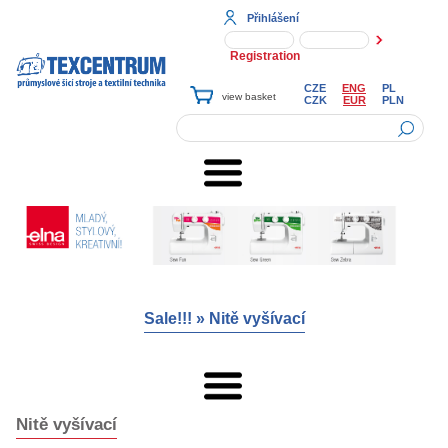
Přihlášení
Registration
CZE
ENG
PL
CZK
EUR
PLN
Sale!!!
»
Nitě vyšívací
Nitě vyšívací