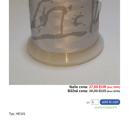
Naše cena:
37,00 EUR
(bez DPH)
Běžná cena:
38,90 EUR
(bez DPH)
pc
JA/PA/CN/BA/PN
Typ: HE101