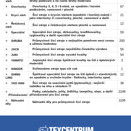
druhy podávání a na různé druhy materiálů
steh
»
Overlocky 3, 4, 5 i 6-nitné, se spodním i horním
67
Overlocky
podáváním, ramenové i ploché
»
Šicí stroje s krycím stehem (spodním i horním) známé i
21
Krycí steh
jako interlocky či coverlocky, ploché, ramenové a další
»
12
Řetízkový
Šicí stroje s řetízkovým stehem ploché a ramenové
steh
»
Speciální šicí stroje, dirkovačky, knoflíkovačky,
59
Speciální
ryglovačky a další speciální šicí stroje
»
Průmyslové šicí stroje s nejlepším poměrem mezi cenou
200
SIRUBA
a užitnou hodnotou
»
Průmyslové šicí stroje největšího čínského výrobce
56
JACK
»
Průmyslové šicí stroje vysoké kvality
54
JUKI
»
Japonské šicí stroje špičkové kvality na šití z úpletových
3
YAMATO
materiálů
»
Světoznáme stroje typu cik cak
1
SINGER
»
Špičkové speciální šicí stroje na šití úpletů ( i elastických)
12
SHING
se spodním a vrchním krytím - flatlocky, interlocky apod.
LING
»
Šicí stroje na uzavírání pytlů (pytovačky) - nejširší
38
YAO HAN
nabídka na trhu a skladem !!!
»
Patky, zakladače, jehly, židličky, lampičky, oleje, a další
2248
příslušenství pro šicí stroje
Příslušenství
»
1106
Náhradní
Náhradní díly pro průmyslové šicí stroje
díly