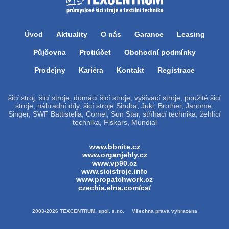
Úvod
Aktuality
O nás
Garance
Leasing
Půjčovna
Protiúčet
Obchodní podmínky
Prodejny
Kariéra
Kontakt
Registrace
šicí stroj, šicí stroje, domácí šicí stroje, vyšívací stroje, použité šicí
stroje, náhradní díly, šicí stroje Siruba, Juki, Brother, Janome,
Singer, SWF Battistella, Comel, Sun Star, stříhací technika, žehlící
technika, Fiskars, Mundial
www.bbnite.cz
www.organjehly.cz
www.vp90.cz
www.sicistroje.info
www.propatchwork.cz
czechia.elna.com/cs/
2003-2026 TEXCENTRUM, spol. s.r.o. Všechna práva vyhrazena