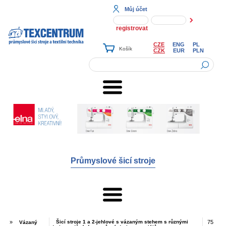
Můj účet
registrovat
CZE
ENG
PL
CZK
EUR
PLN
Průmyslové šicí stroje
»
Šicí stroje 1 a 2-jehlové s vázaným stehem s různými
75
Vázaný