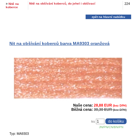
»
Nitě na obšívání koberců, do jehel i obšívací
224
Nitě na
koberce
zpět na hlavní nabídku
Nit na obšívání koberců barva MA9303 oranžová
Naše cena:
28,88 EUR
(bez DPH)
Běžná cena:
30,30 EUR
(bez DPH)
ks
JN/PN/CN/BN/PN
Typ: MA9303