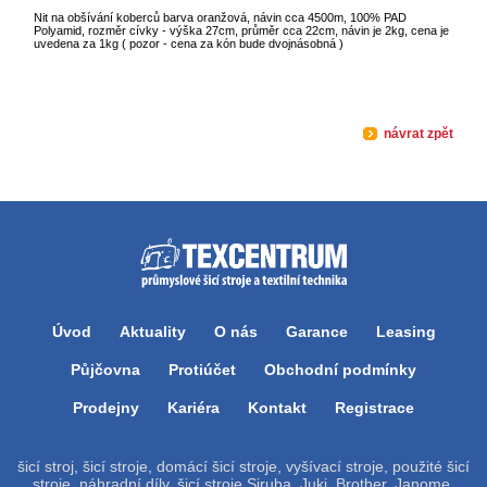
Nit na obšívání koberců barva oranžová, návin cca 4500m, 100% PAD
Polyamid, rozměr cívky - výška 27cm, průměr cca 22cm, návin je 2kg, cena je
uvedena za 1kg ( pozor - cena za kón bude dvojnásobná )
návrat zpět
Úvod
Aktuality
O nás
Garance
Leasing
Půjčovna
Protiúčet
Obchodní podmínky
Prodejny
Kariéra
Kontakt
Registrace
šicí stroj, šicí stroje, domácí šicí stroje, vyšívací stroje, použité šicí
stroje, náhradní díly, šicí stroje Siruba, Juki, Brother, Janome,