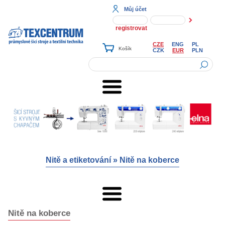
Můj účet
registrovat
CZE
ENG
PL
CZK
EUR
PLN
Nitě a etiketování
»
Nitě na koberce
Nitě na koberce