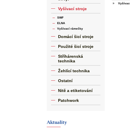
»
Vyšívac
Vyšívací stroje
SWF
ELNA
Vyšívací rámečky
Domácí šicí stroje
Použité šicí stroje
Stříhárenská
technika
Žehlící technika
Ostatní
Nitě a etiketování
Patchwork
Aktuality