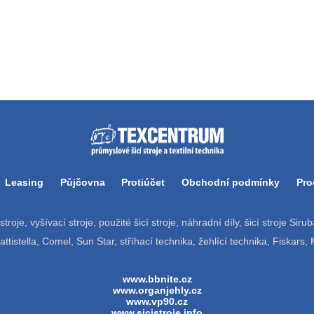
Leasing
Půjčovna
Protiúčet
Obchodní podmínky
Pro
í stroje, vyšívací stroje, použité šicí stroje, náhradní díly, šicí stroje Si
tistella, Comel, Sun Star, stříhací technika, žehlící technika, Fiskars,
www.bbnite.cz
www.organjehly.cz
www.vp90.cz
www.sicistroje.info