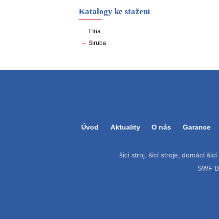
Katalogy ke stažení
Elna
Siruba
Úvod
Aktuality
O nás
Garance
šicí stroj, šicí stroje, domácí šic
SWF Bat