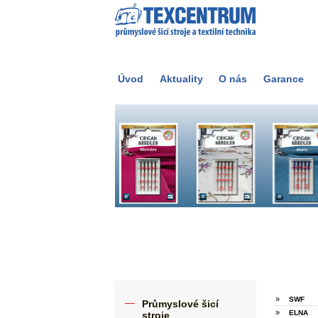
Úvod
Aktuality
O nás
Garance
»
SWF
Průmyslové šicí
»
ELNA
stroje