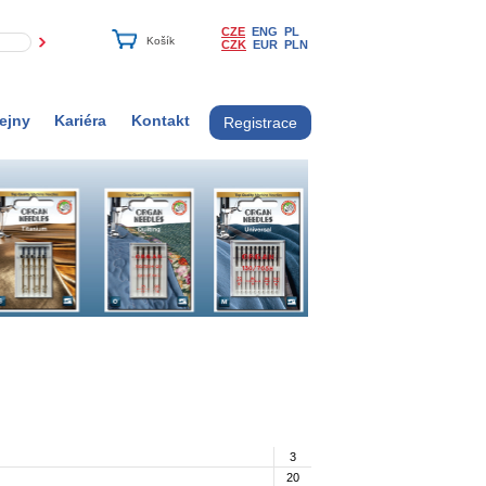
CZE
ENG
PL
CZK
EUR
PLN
ejny
Kariéra
Kontakt
Registrace
3
20