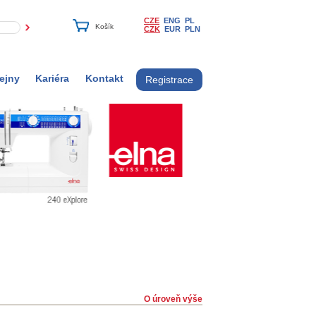
CZE
ENG
PL
CZK
EUR
PLN
ejny
Kariéra
Kontakt
Registrace
O úroveň výše