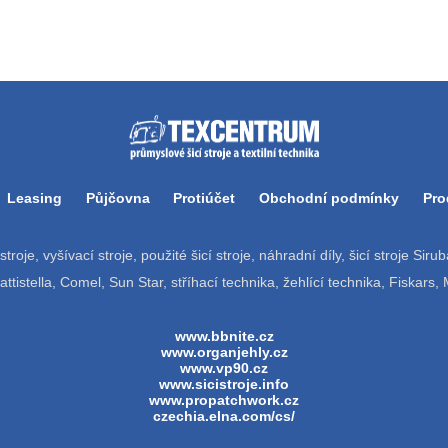
Leasing
Půjčovna
Protiúčet
Obchodní podmínky
Pro
í stroje, vyšívací stroje, použité šicí stroje, náhradní díly, šicí stroje Si
tistella, Comel, Sun Star, stříhací technika, žehlící technika, Fiskars,
www.bbnite.cz
www.organjehly.cz
www.vp90.cz
www.sicistroje.info
www.propatchwork.cz
czechia.elna.com/cs/