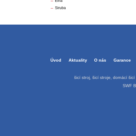
Elna
Siruba
Úvod
Aktuality
O nás
Garance
šicí stroj, šicí stroje, domácí šic
SWF Bat