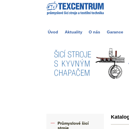
Úvod
Aktuality
O nás
Garance
Katalog
Průmyslové šicí
stroje