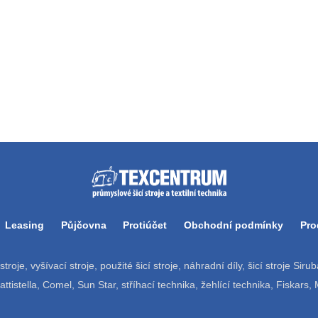
Leasing
Půjčovna
Protiúčet
Obchodní podmínky
Pro
í stroje, vyšívací stroje, použité šicí stroje, náhradní díly, šicí stroje Si
tistella, Comel, Sun Star, stříhací technika, žehlící technika, Fiskars,