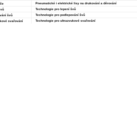
Pneumatické i elektrické lisy na drukování a děrování
če
Technologie pro lepení švů
švů
Technologie pro podlepování švů
vání švů
Technologie pro ultrazvukové svařování
ukové svařování