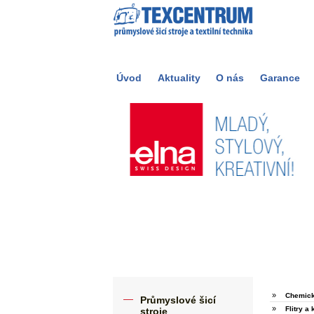
Úvod
Aktuality
O nás
Garance
»
Chemick
Průmyslové šicí
»
Flitry a 
stroje