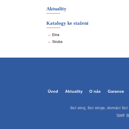
Aktuality
Katalogy ke stažení
Elna
Siruba
Úvod
Aktuality
O nás
Garance
šicí stroj, šicí stroje, domácí šic
SWF Bat