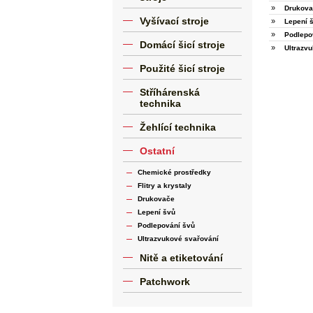
»
Drukova
Vyšívací stroje
»
Lepení 
»
Podlepo
Domácí šicí stroje
»
Ultrazv
Použité šicí stroje
Stříhárenská
technika
Žehlící technika
Ostatní
Chemické prostředky
Flitry a krystaly
Drukovače
Lepení švů
Podlepování švů
Ultrazvukové svařování
Nitě a etiketování
Patchwork