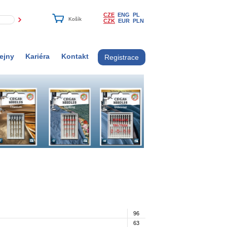
CZE
ENG
PL
CZK
EUR
PLN
ejny
Kariéra
Kontakt
Registrace
96
63