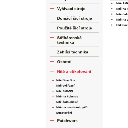
»
Nitě AM
Vyšívací stroje
»
Nitě na 
»
Nitě čal
Domácí šicí stroje
»
Nitě na 
»
Etiketov
Použité šicí stroje
Stříhárenská
technika
Žehlící technika
Ostatní
Nitě a etiketování
Nitě Blue Box
Nitě vyšívací
Nitě AMANN
Nitě na koberce
Nitě čalounické
Nitě na uzavírání pytlů
Etiketování
Patchwork