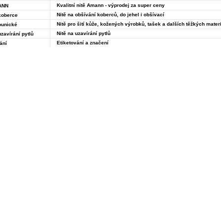
Kvalitní nitě Amann - výprodej za super ceny
ANN
Nitě na obšívání koberců, do jehel i obšívací
koberce
Nitě pro šití kůže, kožených výrobků, tašek a dalších těžkých mater
ounické
Nitě na uzavírání pytlů
uzavírání pytlů
Etiketování a značení
ání