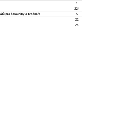
1
224
iálů pro čalouníky a brašnáře
5
22
24