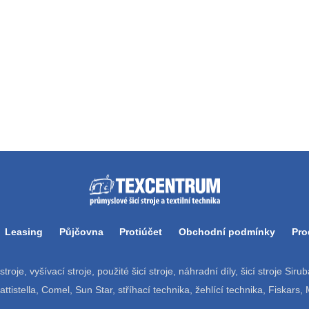
Leasing
Půjčovna
Protiúčet
Obchodní podmínky
Pro
í stroje, vyšívací stroje, použité šicí stroje, náhradní díly, šicí stroje Si
tistella, Comel, Sun Star, stříhací technika, žehlící technika, Fiskars,