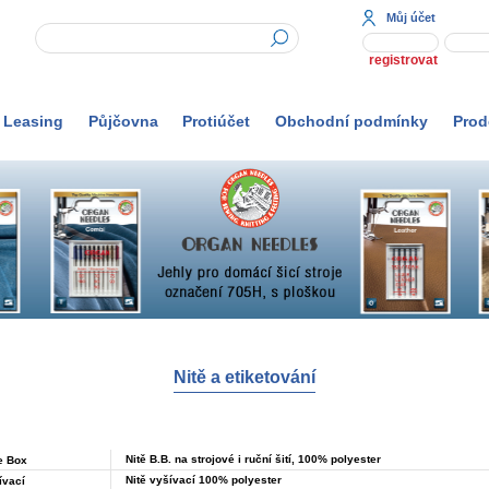
Můj účet
registrovat
Leasing
Půjčovna
Protiúčet
Obchodní podmínky
Prod
Nitě a etiketování
Nitě B.B. na strojové i ruční šití, 100% polyester
e Box
Nitě vyšívací 100% polyester
ívací