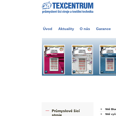
Úvod
Aktuality
O nás
Garance
»
Nitě Blu
Průmyslové šicí
»
Nitě vyš
stroje