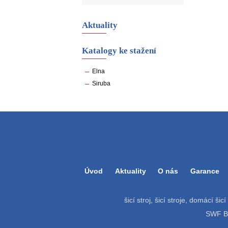
Aktuality
Katalogy ke stažení
Elna
Siruba
Úvod
Aktuality
O nás
Garance
šicí stroj, šicí stroje, domácí šic
SWF Bat