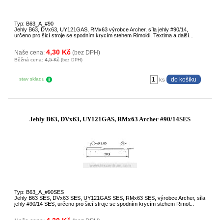
Typ: B63_A_#90
Jehly B63, DVx63, UY121GAS, RMx63 výrobce Archer, síla jehly #90/14,
určeno pro šicí stroje se spodním krycím stehem Rimoldi, Textima a další...
4,30 Kč
Naše cena:
(bez DPH)
Běžná cena:
4,5 Kč
(bez DPH)
stav skladu
ks
Jehly B63, DVx63, UY121GAS, RMx63 Archer #90/14SES
Typ: B63_A_#90SES
Jehly B63 SES, DVx63 SES, UY121GAS SES, RMx63 SES, výrobce Archer, síla
jehly #90/14 SES, určeno pro šicí stroje se spodním krycím stehem Rimol...