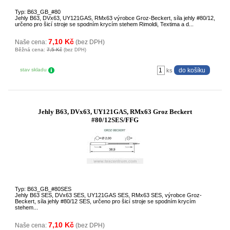
Typ: B63_GB_#80
Jehly B63, DVx63, UY121GAS, RMx63 výrobce Groz-Beckert, síla jehly #80/12,
určeno pro šicí stroje se spodním krycím stehem Rimoldi, Textima a d...
7,10 Kč
Naše cena:
(bez DPH)
Běžná cena:
7,5 Kč
(bez DPH)
stav skladu
ks
Jehly B63, DVx63, UY121GAS, RMx63 Groz Beckert
#80/12SES/FFG
Typ: B63_GB_#80SES
Jehly B63 SES, DVx63 SES, UY121GAS SES, RMx63 SES, výrobce Groz-
Beckert, síla jehly #80/12 SES, určeno pro šicí stroje se spodním krycím
stehem...
7,10 Kč
Naše cena:
(bez DPH)