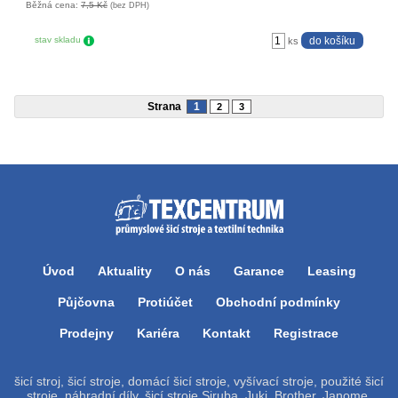
Běžná cena:
7,5 Kč
(bez DPH)
stav skladu
ks
Strana
1
2
3
Úvod
Aktuality
O nás
Garance
Leasing
Půjčovna
Protiúčet
Obchodní podmínky
Prodejny
Kariéra
Kontakt
Registrace
šicí stroj, šicí stroje, domácí šicí stroje, vyšívací stroje, použité šicí
stroje, náhradní díly, šicí stroje Siruba, Juki, Brother, Janome,