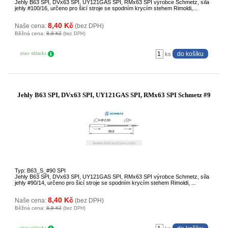
Jehly B63 SPI, DVx63 SPI, UY121GAS SPI, RMx63 SPI výrobce Schmetz, síla
jehly #100/16, určeno pro šicí stroje se spodním krycím stehem Rimoldi,...
8,40 Kč
Naše cena:
(bez DPH)
Běžná cena:
8,8 Kč
(bez DPH)
stav skladu
ks
Jehly B63 SPI, DVx63 SPI, UY121GAS SPI, RMx63 SPI Schmetz #9
Typ: B63_S_#90 SPI
Jehly B63 SPI, DVx63 SPI, UY121GAS SPI, RMx63 SPI výrobce Schmetz, síla
jehly #90/14, určeno pro šicí stroje se spodním krycím stehem Rimoldi, ...
8,40 Kč
Naše cena:
(bez DPH)
Běžná cena:
8,8 Kč
(bez DPH)
stav skladu