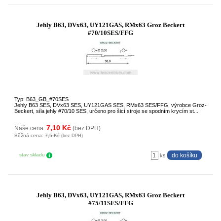
Jehly B63, DVx63, UY121GAS, RMx63 Groz Beckert
#70/10SES/FFG
Typ: B63_GB_#70SES
Jehly B63 SES, DVx63 SES, UY121GAS SES, RMx63 SES/FFG, výrobce Groz-
Beckert, síla jehly #70/10 SES, určeno pro šicí stroje se spodním krycím st...
7,10 Kč
Naše cena:
(bez DPH)
Běžná cena:
7,5 Kč
(bez DPH)
stav skladu
ks
Jehly B63, DVx63, UY121GAS, RMx63 Groz Beckert
#75/11SES/FFG