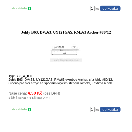
stav skladu
ks
Jehly B63, DVx63, UY121GAS, RMx63 Archer #80/12
Typ: B63_A_#80
Jehly B63, DVx63, UY121GAS, RMx63 výrobce Archer, síla jehly #80/12,
určeno pro šicí stroje se spodním krycím stehem Rimoldi, Textima a další...
4,30 Kč
Naše cena:
(bez DPH)
Běžná cena:
4,5 Kč
(bez DPH)
stav skladu
ks