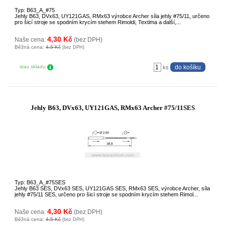
Typ: B63_A_#75
Jehly B63, DVx63, UY121GAS, RMx63 výrobce Archer síla jehly #75/11, určeno
pro šicí stroje se spodním krycím stehem Rimoldi, Textima a další,...
4,30 Kč
Naše cena:
(bez DPH)
Běžná cena:
4,5 Kč
(bez DPH)
stav skladu
ks
Jehly B63, DVx63, UY121GAS, RMx63 Archer #75/11SES
Typ: B63_A_#75SES
Jehly B63 SES, DVx63 SES, UY121GAS SES, RMx63 SES, výrobce Archer, síla
jehly #75/11 SES, určeno pro šicí stroje se spodním krycím stehem Rimol...
4,30 Kč
Naše cena:
(bez DPH)
Běžná cena:
4,5 Kč
(bez DPH)