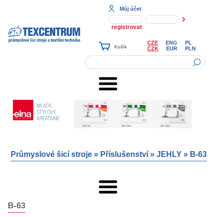
Můj účet
registrovat
CZE
ENG
PL
CZK
EUR
PLN
Průmyslové šicí stroje
»
Příslušenství
»
JEHLY
»
B-63
B-63