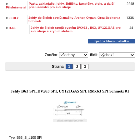
»
Patky, zakladače, jehly, židličky, lampičky, oleje, a další
2248
příslušenství pro šicí stroje
Příslušenství
»
Jehly do šicích strojů značky Archer, Organ, Groz-Beckert a
1336
JEHLY
Schmetz
»
Jehly do šicích strojů systém DVX63 , B63, UY121GAS pro
44
B-63
šicí stroje s krycím stehem
zpět na hlavní nabídku
Značka:
třídit:
Strana
1
2
3
Jehly B63 SPI, DVx63 SPI, UY121GAS SPI, RMx63 SPI Schmetz #1
Typ: B63_S_#100 SPI