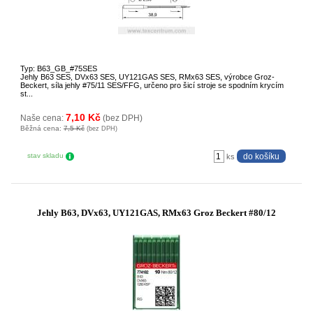
Typ: B63_GB_#75SES
Jehly B63 SES, DVx63 SES, UY121GAS SES, RMx63 SES, výrobce Groz-
Beckert, síla jehly #75/11 SES/FFG, určeno pro šicí stroje se spodním krycím
st...
7,10 Kč
Naše cena:
(bez DPH)
Běžná cena:
7,5 Kč
(bez DPH)
stav skladu
ks
Jehly B63, DVx63, UY121GAS, RMx63 Groz Beckert #80/12