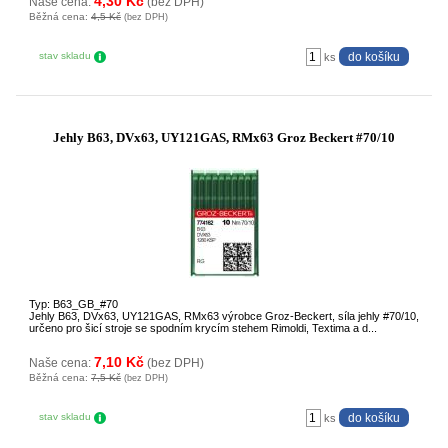
4,30 Kč
Naše cena:
(bez DPH)
Běžná cena:
4,5 Kč
(bez DPH)
stav skladu
ks
Jehly B63, DVx63, UY121GAS, RMx63 Groz Beckert #70/10
Typ: B63_GB_#70
Jehly B63, DVx63, UY121GAS, RMx63 výrobce Groz-Beckert, síla jehly #70/10,
určeno pro šicí stroje se spodním krycím stehem Rimoldi, Textima a d...
7,10 Kč
Naše cena:
(bez DPH)
Běžná cena:
7,5 Kč
(bez DPH)
stav skladu
ks