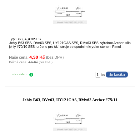
Typ: B63_A_#70SES
Jehly B63 SES, DVx63 SES, UY121GAS SES, RMx63 SES, výrobce Archer, síla
jehly #70/10 SES, určeno pro šicí stroje se spodním krycím stehem Rimol...
4,30 Kč
Naše cena:
(bez DPH)
Běžná cena:
4,5 Kč
(bez DPH)
stav skladu
ks
Jehly B63, DVx63, UY121GAS, RMx63 Archer #75/11