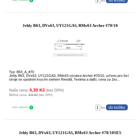
ks
Jehly B63, DVx63, UY121GAS, RMx63 Archer #70/10
Typ: B63_A_#70
Jehly B63, DVx63, UY121GAS, RMx63 výrobce Archer #70/10, určeno pro šicí
stroje se spodním krycím stehem Rimoldi, Textima a další, cena za 1ks...
4,30 Kč
Naše cena:
(bez DPH)
Běžná cena:
4,5 Kč
(bez DPH)
stav skladu
ks
Jehly B63, DVx63, UY121GAS, RMx63 Archer #70/10SES