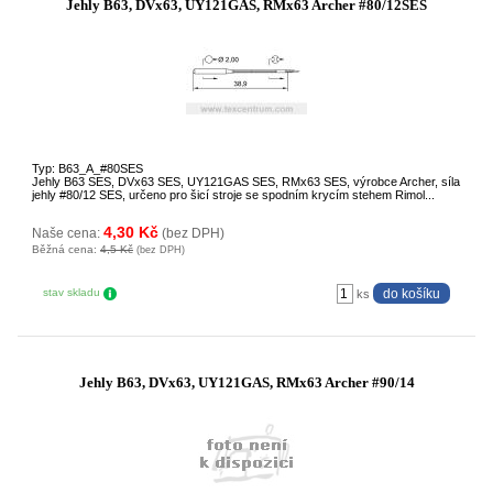
Jehly B63, DVx63, UY121GAS, RMx63 Archer #80/12SES
Typ: B63_A_#80SES
Jehly B63 SES, DVx63 SES, UY121GAS SES, RMx63 SES, výrobce Archer, síla
jehly #80/12 SES, určeno pro šicí stroje se spodním krycím stehem Rimol...
4,30 Kč
Naše cena:
(bez DPH)
Běžná cena:
4,5 Kč
(bez DPH)
stav skladu
ks
Jehly B63, DVx63, UY121GAS, RMx63 Archer #90/14