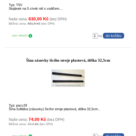
Typ: T5V
Stojánek na 5 cívek nití s vodičem....
630,00 Kč
Naše cena:
(bez DPH)
Běžná cena:
661,5 Kč
(bez DPH)
stav skladu
ks
Šína zásuvky šicího stroje plastová, délka 32,5cm
Typ: pacc29
Šína šuflátka (zásuvky) šicího stroje plastová, délka 32,5cm...
74,00 Kč
Naše cena:
(bez DPH)
Běžná cena:
77,7 Kč
(bez DPH)
stav skladu