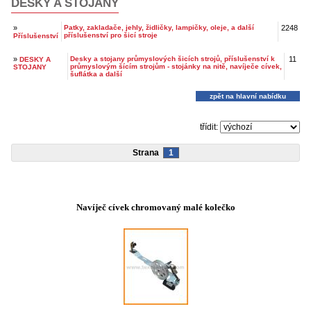
DESKY A STOJANY
»
Patky, zakladače, jehly, židličky, lampičky, oleje, a další
2248
příslušenství pro šicí stroje
Příslušenství
»
Desky a stojany průmyslových šicích strojů, příslušenství k
11
DESKY A
průmyslovým šícím strojům - stojánky na nitě, navíječe cívek,
STOJANY
šuflátka a další
zpět na hlavní nabídku
třídit:
Strana
1
Navíječ cívek chromovaný malé kolečko