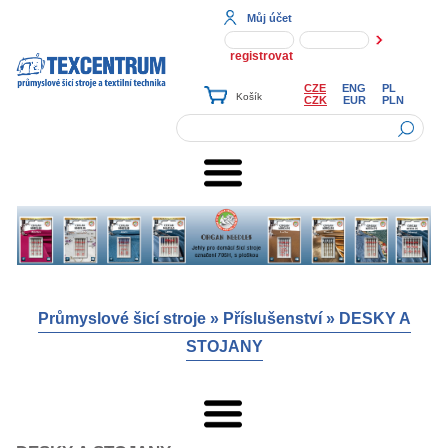
Můj účet
registrovat
CZE
ENG
PL
CZK
EUR
PLN
Průmyslové šicí stroje
»
Příslušenství
»
DESKY A
STOJANY