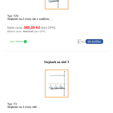
Typ: T2V
Stojánek na 2 cívky nití s vodičem. ...
385,00 Kč
Naše cena:
(bez DPH)
Běžná cena:
404,3 Kč
(bez DPH)
stav skladu
ks
Stojánek na nitě 3
Typ: T3
Stojánek na 3 cívky nitě. ...