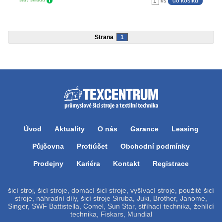
ks
Strana
1
Úvod
Aktuality
O nás
Garance
Leasing
Půjčovna
Protiúčet
Obchodní podmínky
Prodejny
Kariéra
Kontakt
Registrace
šicí stroj, šicí stroje, domácí šicí stroje, vyšívací stroje, použité šicí
stroje, náhradní díly, šicí stroje Siruba, Juki, Brother, Janome,
Singer, SWF Battistella, Comel, Sun Star, stříhací technika, žehlící
technika, Fiskars, Mundial