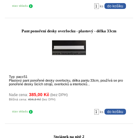
stav skladu
ks
Pant ponoření desky overlocku - plastový - délka 33cm
Typ: pacc51
Plastový pant ponořené desky overlocku, délka pantu 33cm, používá se pro
ponořené desky šicích strojů, overlocků a interlocků...
385,00 Kč
Naše cena:
(bez DPH)
Běžná cena:
404,3 Kč
(bez DPH)
stav skladu
ks
Stojánek na nitě 2