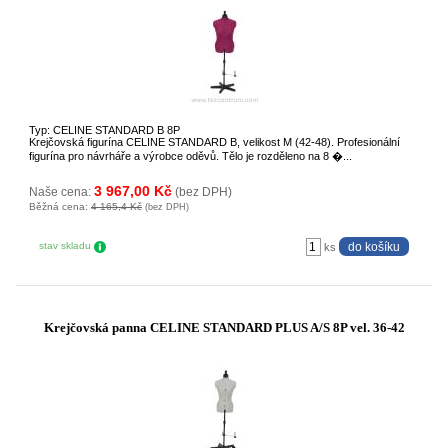
Typ: CELINE STANDARD B 8P
Krejčovská figurína CELINE STANDARD B, velikost M (42-48). Profesionální
figurína pro návrháře a výrobce oděvů. Tělo je rozděleno na 8 �...
3 967,00 Kč
Naše cena:
(bez DPH)
Běžná cena:
4 165,4 Kč
(bez DPH)
stav skladu
ks
Krejčovská panna CELINE STANDARD PLUS A/S 8P vel. 36-42