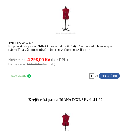
Typ: DIANA C 8P
Krejčovská figurína DIANA C, velikost L (48-54). Profesionální figurína pro
návrháře a výrobce oděvů. Tělo je rozděleno na 8 částí, k...
4 298,00 Kč
Naše cena:
(bez DPH)
Běžná cena:
4 512,9 Kč
(bez DPH)
stav skladu
ks
Krejčovská panna DIANA D/XL 8P vel. 54-60