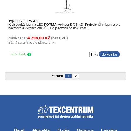
Typ: LEG FORM A 8P
Krejčovská figurína LEG FORM A, velikost S (36-42). Profesionální figurína pro
návrháře a výrobce oděvů. Tělo je rozděleno na 8 částí...
4 298,00 Kč
Naše cena:
(bez DPH)
Běžná cena:
4 512,9 Kč
(bez DPH)
stav skladu
ks
Strana
1
2
Úvod
Aktuality
O nás
Garance
Leasing