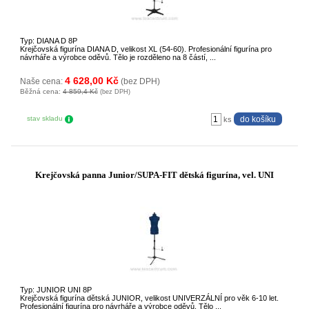
Typ: DIANA D 8P
Krejčovská figurína DIANA D, velikost XL (54-60). Profesionální figurína pro
návrháře a výrobce oděvů. Tělo je rozděleno na 8 částí, ...
4 628,00 Kč
Naše cena:
(bez DPH)
Běžná cena:
4 859,4 Kč
(bez DPH)
stav skladu
ks
Krejčovská panna Junior/SUPA-FIT dětská figurína, vel. UNI
Typ: JUNIOR UNI 8P
Krejčovská figurína dětská JUNIOR, velikost UNIVERZÁLNÍ pro věk 6-10 let.
Profesionální figurína pro návrháře a výrobce oděvů. Tělo ...