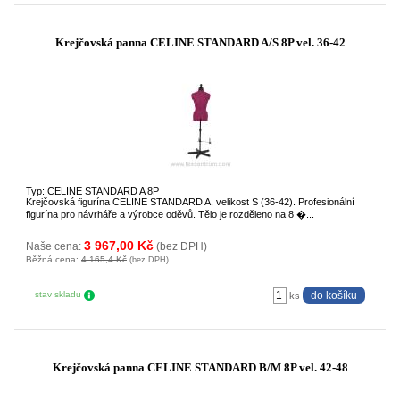
Krejčovská panna CELINE STANDARD A/S 8P vel. 36-42
Typ: CELINE STANDARD A 8P
Krejčovská figurína CELINE STANDARD A, velikost S (36-42). Profesionální
figurína pro návrháře a výrobce oděvů. Tělo je rozděleno na 8 �...
3 967,00 Kč
Naše cena:
(bez DPH)
Běžná cena:
4 165,4 Kč
(bez DPH)
stav skladu
ks
Krejčovská panna CELINE STANDARD B/M 8P vel. 42-48