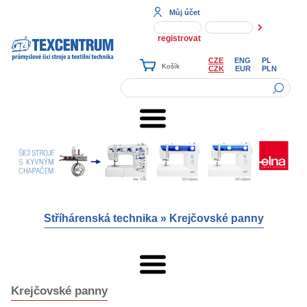
Můj účet
registrovat
CZE
ENG
PL
CZK
EUR
PLN
Stříhárenská technika
»
Krejčovské panny
Krejčovské panny