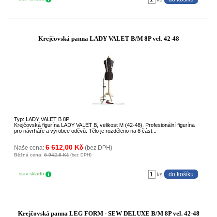
Krejčovská panna LADY VALET B/M 8P vel. 42-48
Typ: LADY VALET B 8P
Krejčovská figurína LADY VALET B, velikost M (42-48). Profesionální figurína
pro návrháře a výrobce oděvů. Tělo je rozděleno na 8 část...
6 612,00 Kč
Naše cena:
(bez DPH)
Běžná cena:
6 942,6 Kč
(bez DPH)
stav skladu
ks
Krejčovská panna LEG FORM - SEW DELUXE B/M 8P vel. 42-48