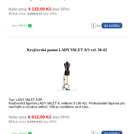
4 132,00 Kč
Naše cena:
(bez DPH)
Běžná cena:
4 338,6 Kč
(bez DPH)
stav skladu
ks
Krejčovská panna LADY VALET A/S vel. 36-42
Typ: LADY VALET A 8P
Krejčovská figurína LADY VALET A, velikost S (36-42). Profesionální figurína pro
návrháře a výrobce oděvů. Tělo je rozděleno na 8 část...
6 612,00 Kč
Naše cena:
(bez DPH)
Běžná cena:
6 942,6 Kč
(bez DPH)
stav skladu
ks