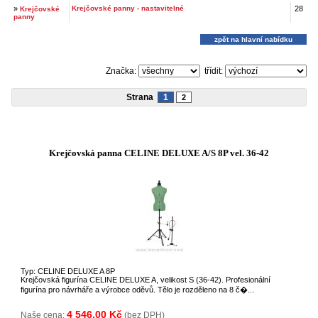
»
Krejčovské panny - nastavitelné
28
Krejčovské
panny
zpět na hlavní nabídku
Značka:
třídit:
Strana
1
2
Krejčovská panna CELINE DELUXE A/S 8P vel. 36-42
Typ: CELINE DELUXE A 8P
Krejčovská figurína CELINE DELUXE A, velikost S (36-42). Profesionální
figurína pro návrháře a výrobce oděvů. Tělo je rozděleno na 8 č�...
4 546,00 Kč
Naše cena:
(bez DPH)