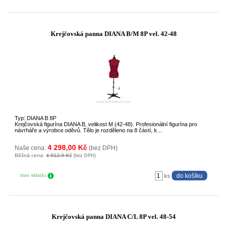
Krejčovská panna DIANA B/M 8P vel. 42-48
Typ: DIANA B 8P
Krejčovská figurína DIANA B, velikost M (42-48). Profesionální figurína pro
návrháře a výrobce oděvů. Tělo je rozděleno na 8 částí, k...
4 298,00 Kč
Naše cena:
(bez DPH)
Běžná cena:
4 512,9 Kč
(bez DPH)
stav skladu
ks
Krejčovská panna DIANA C/L 8P vel. 48-54