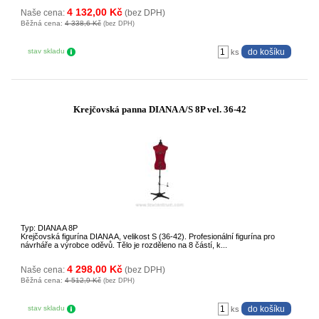
4 132,00 Kč
Naše cena:
(bez DPH)
Běžná cena:
4 338,6 Kč
(bez DPH)
stav skladu
ks
Krejčovská panna DIANA A/S 8P vel. 36-42
Typ: DIANA A 8P
Krejčovská figurína DIANA A, velikost S (36-42). Profesionální figurína pro
návrháře a výrobce oděvů. Tělo je rozděleno na 8 částí, k...
4 298,00 Kč
Naše cena:
(bez DPH)
Běžná cena:
4 512,9 Kč
(bez DPH)
stav skladu
ks