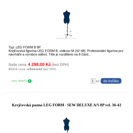
Typ: LEG FORM B 8P
Krejčovská figurína LEG FORM B, velikost M (42-48). Profesionální figurína pro
návrháře a výrobce oděvů. Tělo je rozděleno na 8 částí...
4 298,00 Kč
Naše cena:
(bez DPH)
Běžná cena:
4 512,9 Kč
(bez DPH)
stav skladu
ks
Krejčovská panna LEG FORM - SEW DELUXE A/S 8P vel. 36-42