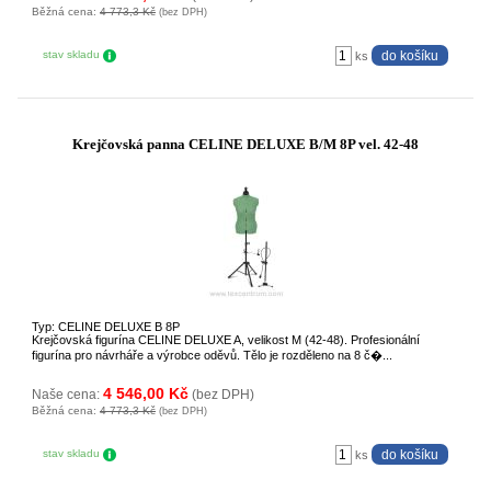
Běžná cena:
4 773,3 Kč
(bez DPH)
stav skladu
ks
Krejčovská panna CELINE DELUXE B/M 8P vel. 42-48
Typ: CELINE DELUXE B 8P
Krejčovská figurína CELINE DELUXE A, velikost M (42-48). Profesionální
figurína pro návrháře a výrobce oděvů. Tělo je rozděleno na 8 č�...
4 546,00 Kč
Naše cena:
(bez DPH)
Běžná cena:
4 773,3 Kč
(bez DPH)
stav skladu
ks