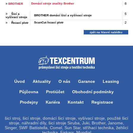
»
Domácí stroje značky Brother
8
BROTHER
»
6
Šicí a
BROTHER domácí šicí a vyšívací stroje
vyšívací stroje
»
ScanCut řezací plotr
2
Řezací plotr
zpět na hlavní nabídku
Úvod
Aktuality
O nás
Garance
Leasing
Půjčovna
Protiúčet
Obchodní podmínky
Prodejny
Kariéra
Kontakt
Registrace
šicí stroj, šicí stroje, domácí šicí stroje, vyšívací stroje, použité šicí
stroje, náhradní díly, šicí stroje Siruba, Juki, Brother, Janome,
Singer, SWF Battistella, Comel, Sun Star, stříhací technika, žehlící
technika, Fiskars, Mundial