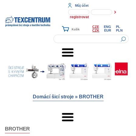
Můj účet
registrovat
CZE
ENG
PL
CZK
EUR
PLN
Domácí šicí stroje
»
BROTHER
BROTHER