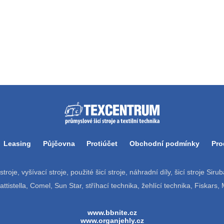
Leasing
Půjčovna
Protiúčet
Obchodní podmínky
Pro
í stroje, vyšívací stroje, použité šicí stroje, náhradní díly, šicí stroje Si
tistella, Comel, Sun Star, stříhací technika, žehlící technika, Fiskars,
www.bbnite.cz
www.organjehly.cz