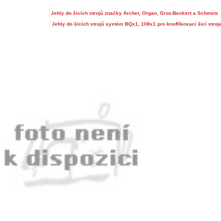
Jehly do šicích strojů značky Archer, Organ, Groz-Beckert a Schmetz
Jehly do šicích strojů systém BQx1, 108x1 pro knoflíkovací šicí stro