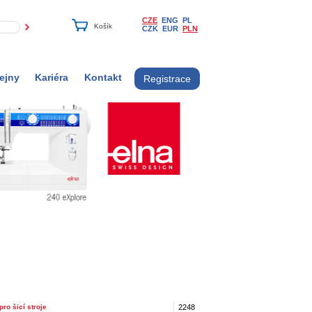
CZE
ENG
PL
CZK
EUR
PLN
ejny
Kariéra
Kontakt
Registrace
pro šicí stroje
2248