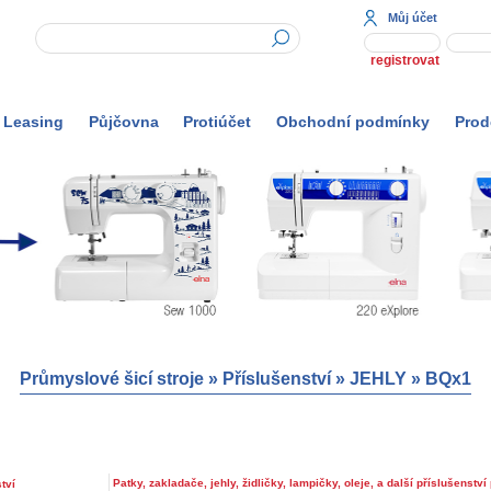
Můj účet
registrovat
Leasing
Půjčovna
Protiúčet
Obchodní podmínky
Prod
Průmyslové šicí stroje
»
Příslušenství
»
JEHLY
»
BQx1
Patky, zakladače, jehly, židličky, lampičky, oleje, a další příslušenství 
tví