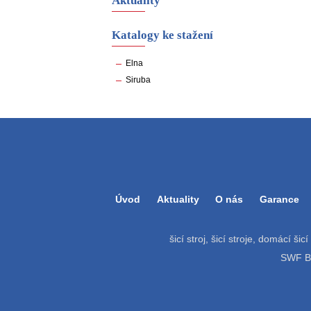
Aktuality
Katalogy ke stažení
Elna
Siruba
Úvod
Aktuality
O nás
Garance
šicí stroj, šicí stroje, domácí šic
SWF Bat