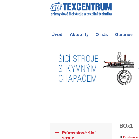
Úvod
Aktuality
O nás
Garance
BQx1
Průmyslové šicí
»
stroje
Příslušens