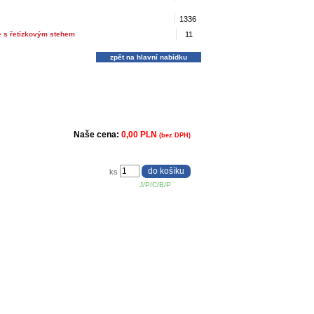
1336
je s řetízkovým stehem
11
zpět na hlavní nabídku
Naše cena:
0,00 PLN
(bez DPH)
ks
J/P/C/B/P