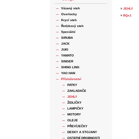
Vázaný steh
»
JEHLY
Overlocky
»
BQx1
Krycí steh
Řetízkový steh
Speciální
SIRUBA
JACK
JUKI
YAMATO
SINGER
SHING LING
YAO HAN
Příslušenství
PATKY
ZAKLADAČE
JEHLY
ŽIDLIČKY
LAMPIČKY
MOTORY
OLEJE
PŘEVÍJEČKY
DESKY A STOJANY
OSTATNÍ DROBNOSTI