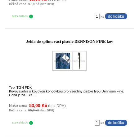
Běžná cena:
57,8 Kč
(bez DPH)
stav skladu
ks
Jehla do splintovací pistole DENNISON FINE kov
Typ: TGN FDK
Kovová jehla s kovovou koncovkou pro všechny pistole typu Dennison Fine.
Cena je za 1 ks....
53,00 Kč
Naše cena:
(bez DPH)
Běžná cena:
55,7 Kč
(bez DPH)
stav skladu
ks