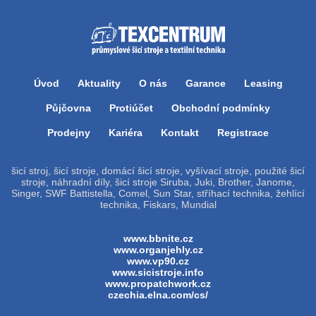
Úvod
Aktuality
O nás
Garance
Leasing
Půjčovna
Protiúčet
Obchodní podmínky
Prodejny
Kariéra
Kontakt
Registrace
šicí stroj, šicí stroje, domácí šicí stroje, vyšívací stroje, použité šicí
stroje, náhradní díly, šicí stroje Siruba, Juki, Brother, Janome,
Singer, SWF Battistella, Comel, Sun Star, stříhací technika, žehlící
technika, Fiskars, Mundial
www.bbnite.cz
www.organjehly.cz
www.vp90.cz
www.sicistroje.info
www.propatchwork.cz
czechia.elna.com/cs/