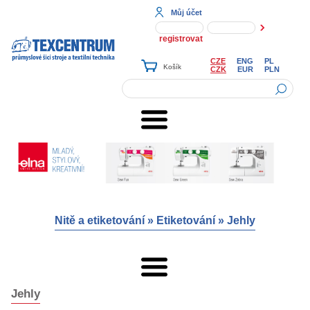
Můj účet
registrovat
CZE
ENG
PL
CZK
EUR
PLN
Nitě a etiketování
»
Etiketování
»
Jehly
Jehly