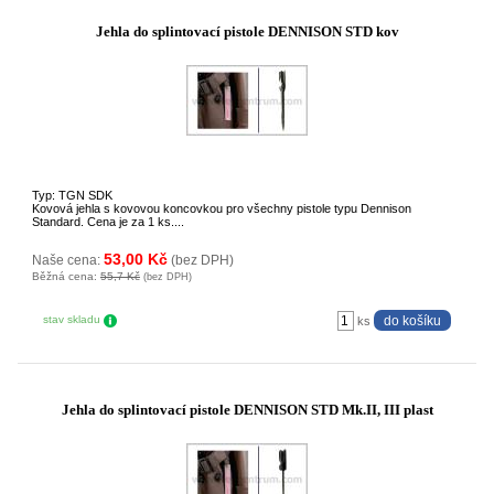
Jehla do splintovací pistole DENNISON STD kov
Typ: TGN SDK
Kovová jehla s kovovou koncovkou pro všechny pistole typu Dennison
Standard. Cena je za 1 ks....
53,00 Kč
Naše cena:
(bez DPH)
Běžná cena:
55,7 Kč
(bez DPH)
stav skladu
ks
Jehla do splintovací pistole DENNISON STD Mk.II, III plast