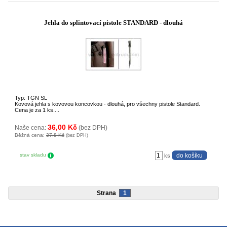
Jehla do splintovací pistole STANDARD - dlouhá
Typ: TGN SL
Kovová jehla s kovovou koncovkou - dlouhá, pro všechny pistole Standard.
Cena je za 1 ks....
36,00 Kč
Naše cena:
(bez DPH)
Běžná cena:
37,8 Kč
(bez DPH)
stav skladu
ks
Strana
1