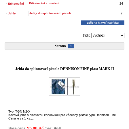
»
Etiketování a značení
24
Etiketování
»
Jehly do splintovacích pistolí
7
Jehly
zpět na hlavní nabídku
třídit:
Strana
1
Jehla do splintovací pistole DENNISON FINE plast MARK II
Typ: TGN N2-X
Kovová jehla s plastovou koncovkou pro všechny pistole typu Dennison Fine.
Cena je za 1 ks....
55,00 Kč
Naše cena:
(bez DPH)