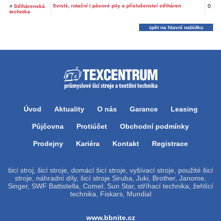
»
Svislé, rotační i pásové pily a příslušenství střiháren
0
Stříhárenská
technika
zpět na hlavní nabídku
Úvod
Aktuality
O nás
Garance
Leasing
Půjčovna
Protiúčet
Obchodní podmínky
Prodejny
Kariéra
Kontakt
Registrace
šicí stroj, šicí stroje, domácí šicí stroje, vyšívací stroje, použité šicí
stroje, náhradní díly, šicí stroje Siruba, Juki, Brother, Janome,
Singer, SWF Battistella, Comel, Sun Star, stříhací technika, žehlící
technika, Fiskars, Mundial
www.bbnite.cz