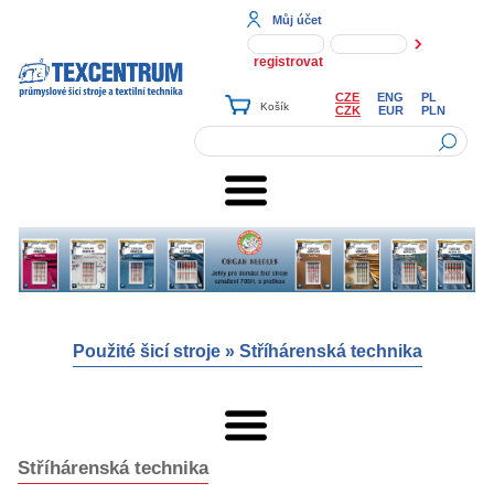
Můj účet
registrovat
CZE
ENG
PL
CZK
EUR
PLN
Použité šicí stroje
»
Stříhárenská technika
Stříhárenská technika