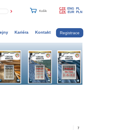
CZE
ENG
PL
CZK
EUR
PLN
ejny
Kariéra
Kontakt
Registrace
7