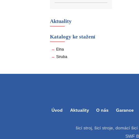
Aktuality
Katalogy ke stažení
Elna
Siruba
Úvod
Aktuality
O nás
Garance
šicí stroj, šicí stroje, domácí šic
SWF Bat