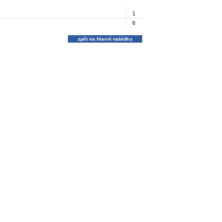
1
6
zpět na hlavní nabídku