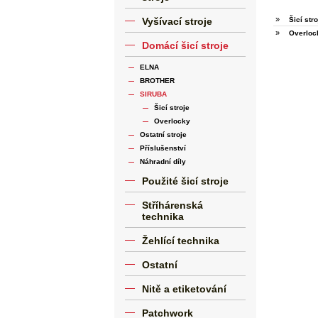
»
Vyšívací stroje
Šicí stro
»
Overloc
Domácí šicí stroje
ELNA
BROTHER
SIRUBA
Šicí stroje
Overlocky
Ostatní stroje
Příslušenství
Náhradní díly
Použité šicí stroje
Stříhárenská
technika
Žehlící technika
Ostatní
Nitě a etiketování
Patchwork