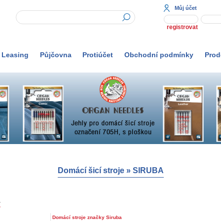
Můj účet
registrovat
Leasing
Půjčovna
Protiúčet
Obchodní podmínky
Prod
Domácí šicí stroje
»
SIRUBA
A
Domácí stroje značky Siruba