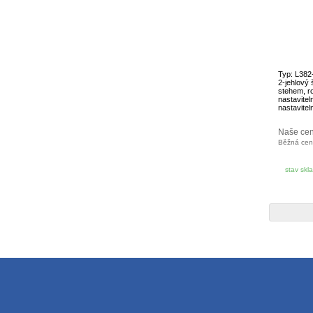
Typ: L382
2-jehlový 
stehem, ro
nastavitel
nastavitel
Naše ce
Běžná ce
stav skl