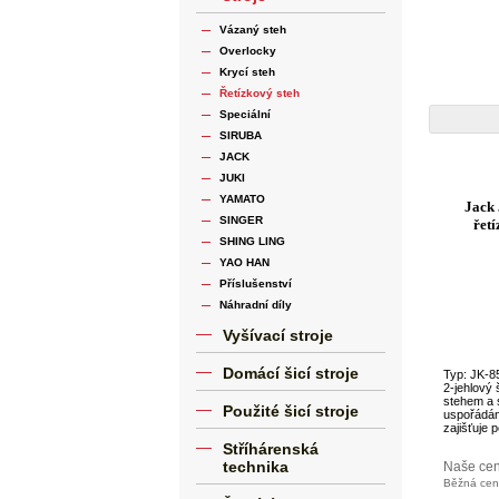
Vázaný steh
Overlocky
Krycí steh
Řetízkový steh
Speciální
SIRUBA
JACK
JUKI
YAMATO
Jack
SINGER
řetí
SHING LING
YAO HAN
Příslušenství
Náhradní díly
Vyšívací stroje
Domácí šicí stroje
Typ: JK-
2-jehlový 
stehem a 
Použité šicí stroje
uspořádán
zajišťuje p
Stříhárenská
technika
Naše ce
Běžná ce