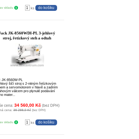
tav skladu
ks
Jack JK-8560WDI-PL 3-jehlový
stroj, řetízkový steh a odtah
: JK-8560W-PL
hlový šičí stroj s 2-nitným řetízkovým
hem a servomotorem v hlavě a zadním
ahovým válcem pro plynulé podávání
ho mater...
34 560,00 Kč
še cena:
(bez DPH)
ná cena:
36 288,0 Kč
(bez DPH)
tav skladu
ks