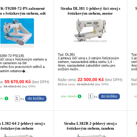
JK-T9280-72-PS zalomené
Siruba DL381 1-jehlový šicí stroj s
S
 s řetízkovým stehem, odt
řetízkovým stehem, motor
Typ: DL381
Typ
9280-72-PS(1/8)
1-jehlový šičí stroj s 2-nitným řetízkovým
1-je
šičí stroj s řetízkovým stehem a
stehem, nastavitelná délka stehu 1,4 -
steh
 ramenem na šití
4mm, nastavitelné zahuštění stehu pro
4mm
aného švu pracovních oděvů a
snížení možn...
sní
zadním odtahov�...
22 500,00 Kč
Naše cena:
(bez DPH)
Na
55 670,00 Kč
na:
(bez DPH)
Běžná cena:
23 625,0 Kč
Běž
(bez DPH)
na:
58 453,5 Kč
(bez DPH)
stav skladu
s
ks
adu
ks
 L382-64 2-jehlový stroj s
Siruba L382R 2-jehlový stroj s
řetízkovým stehem
řetízkovým stehem, tandem