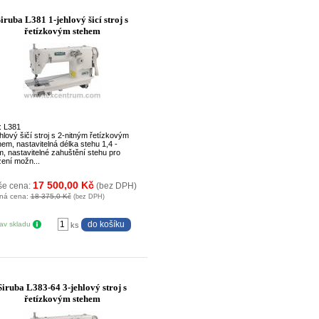
iruba L381 1-jehlový šicí stroj s
řetízkovým stehem
: L381
hlový šičí stroj s 2-nitným řetízkovým
em, nastavitelná délka stehu 1,4 -
, nastavitelné zahuštění stehu pro
žení možn...
17 500,00 Kč
še cena:
(bez DPH)
ná cena:
18 375,0 Kč
(bez DPH)
tav skladu
ks
Siruba L383-64 3-jehlový stroj s
řetízkovým stehem