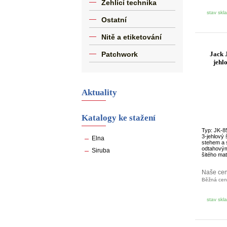
Žehlící technika
stav skl
Ostatní
Nitě a etiketování
Patchwork
Jack 
jehlo
Aktuality
Katalogy ke stažení
Typ: JK-8
3-jehlový 
Elna
stehem a 
odtahovým
Siruba
šitého mate
Naše ce
Běžná ce
stav skl