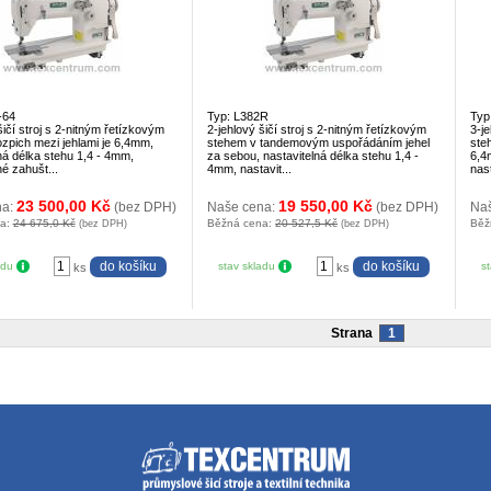
-64
Typ: L382R
Typ
šičí stroj s 2-nitným řetízkovým
2-jehlový šičí stroj s 2-nitným řetízkovým
3-je
zpich mezi jehlami je 6,4mm,
stehem v tandemovým uspořádáním jehel
ste
ná délka stehu 1,4 - 4mm,
za sebou, nastavitelná délka stehu 1,4 -
6,4
né zahušt...
4mm, nastavit...
nast
23 500,00 Kč
19 550,00 Kč
na:
(bez DPH)
Naše cena:
(bez DPH)
Na
na:
24 675,0 Kč
Běžná cena:
20 527,5 Kč
Běž
(bez DPH)
(bez DPH)
adu
stav skladu
s
ks
ks
Strana
1