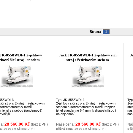
Strana
1
 JK-8558WDI-1 2-jehlový
Jack JK-8558WDI-1 2-jehlový šicí
J
zkový šicí stroj - tandem
stroj s řetízkovým stehem
8558WDI-3
Typ: JK-8558WDI-1
Typ
šičí stroj s 2-nitným řetízkovým
2-jehlový šičí stroj s 2-nitným řetízkovým
1-je
servomotorem v hlavě,
stehem a servomotorem v hlavě, rozpich
ste
í jehel za sebou (tandemově)
jehel standartně 6,4 mm, k dispozici jsou i
nas
evnější ...
na objednání...
nast
28 560,00 Kč
28 560,00 Kč
na:
(bez DPH)
Naše cena:
(bez DPH)
Na
na:
29 988,0 Kč
Běžná cena:
29 988,0 Kč
Běž
(bez DPH)
(bez DPH)