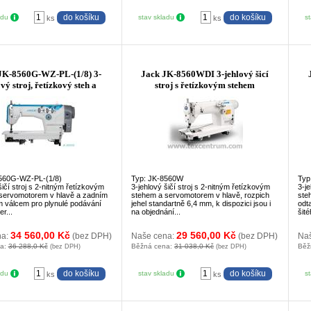
adu
stav skladu
s
ks
ks
JK-8560G-WZ-PL-(1/8) 3-
Jack JK-8560WDI 3-jehlový šicí
vý stroj, řetízkový steh a
stroj s řetízkovým stehem
560G-WZ-PL-(1/8)
Typ: JK-8560W
Typ
šičí stroj s 2-nitným řetízkovým
3-jehlový šičí stroj s 2-nitným řetízkovým
3-je
servomotorem v hlavě a zadním
stehem a servomotorem v hlavě, rozpich
ste
 válcem pro plynulé podávání
jehel standartně 6,4 mm, k dispozici jsou i
odt
r...
na objednání...
šité
34 560,00 Kč
29 560,00 Kč
na:
(bez DPH)
Naše cena:
(bez DPH)
Na
na:
36 288,0 Kč
Běžná cena:
31 038,0 Kč
Běž
(bez DPH)
(bez DPH)
adu
stav skladu
s
ks
ks