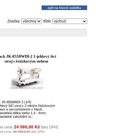
zpět na hlavní nabídku
Značka:
třídit:
ack JK-8558WDI-2 1-jehlový šicí
stroj s řetízkovým stehem
: JK-8558WDI-1 (1/4)
hlový šičí stroj s 2-nitným řetízkovým
hem a servomotorem v hlavě,
tavitelná délka stehu 1,4 - 4mm,
avitelné zahuštění st...
24 560,00 Kč
še cena:
(bez DPH)
ná cena:
25 788,0 Kč
(bez DPH)