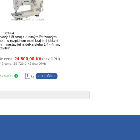
: L383-64
hlový šičí stroj s 2-nitným řetízkovým
hem, s rozpichem mezi krajními jehlami
mm, nastavitelná délka stehu 1,4 - 4mm,
aviteln...
24 500,00 Kč
še cena:
(bez DPH)
ná cena:
25 725,0 Kč
(bez DPH)
tav skladu
ks