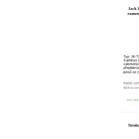
Jack 
rameno
Typ: JK-T
3-jehlový 
zalomeným
přeplátov
jensů se 
Naše ce
Běžná ce
stav skl
Siruba