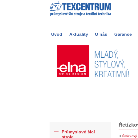
Úvod
Aktuality
O nás
Garance
Řetízko
Průmyslové šicí
»
stroje
Řetízkový