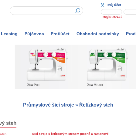
Můj účet
registrovat
Leasing
Půjčovna
Protiúčet
Obchodní podmínky
Prod
Průmyslové šicí stroje
»
Řetízkový steh
vý steh
Šicí stroje s řetízkovým stehem ploché a ramenové
 steh