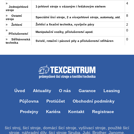
»
4
1-jehlové stroje s vázaným i řetízkovým stehem
Jednojehlové
stroje
»
8
Ostatní
Speciální šicí stroje, 2 a vícejehlové stroje, automaty, atd.
stroje
»
Žehlící a fixační technika, vyvíječe páry
2
Žehlení
»
0
Manipulační vozíky, příslušenství apod.
Příslušenství
»
0
Stříhárenská
Svislé, rotační i pásové pily a příslušenství střiháren
technika
Úvod
Aktuality
O nás
Garance
Leasing
Půjčovna
Protiúčet
Obchodní podmínky
Prodejny
Kariéra
Kontakt
Registrace
šicí stroj, šicí stroje, domácí šicí stroje, vyšívací stroje, použité šicí
stroje, náhradní díly, šicí stroje Siruba, Juki, Brother, Janome,