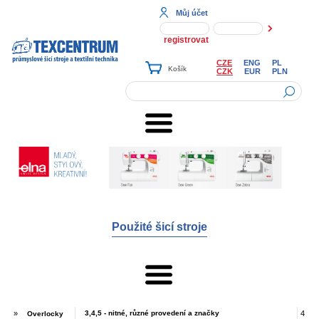
Můj účet
registrovat
CZE
ENG
PL
CZK
EUR
PLN
Použité šicí stroje
»
3,4,5 - nitné, různé provedení a značky
4
Overlocky