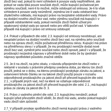
zboží bez vad, pokud to není vzhledem k povaze vady nepřiměřené, ale
pokud se vada týká pouze součásti zboží, může kupující požadovat jen
výměnu součásti; není-li to možné, může odstoupit od smlouvy. Je-li to však
vzhledem k povaze vady neúměrné, zejména lze-li vadu odstranit bez
zbytečného odkladu, má kupující právo na bezplatné odstranění vady. Právo
na dodání nového zboží bez vad, nebo výměnu součásti má kupující i v
případě odstranitelné vady, pokud nemůže zboží řádně užívat pro
opakovaný výskyt vady po opravě nebo pro větší počet vad. V takovém
případě má kupující i právo od smlouvy odstoupit.
2.4. Pokud v případech dle odst. 2.3. kupující od smlouvy neodstoupí, ani
neuplatní právo na dodání nového zboží bez vad, na výměnu jeho součásti
nebo na opravu zboží, může požadovat přiměřenou slevu. Kupující má právo
na přiměřenou slevu i v případě, že mu prodávající nemůže dodat nové
zboží bez vad, vyměnit jeho součást nebo zboží opravit, jakož i v případě, že
prodávající nezjedná nápravu v přiměřené době nebo že by zjednání
nápravy spotřebiteli působilo značné obtíže.
2.5. Je-li na zboží, na jeho obalu, v návodu připojeném ke zboží nebo v
reklamě v souladu s právními předpisy uvedena doba, po kterou lze zboží
použít, jedná se o dobu, na kterou prodávající poskytuje záruku za jakost, a
ustanovení tohoto článku se na takové zboží použijí pouze v rozsahu
odpovědnosti prodávajícího za jakost zboží při převzetí kupujícím dle odst.
2.1.; v případě jiných vad, než na které se vztahuje odpovědnost
prodávajícího za jakost zboží při převzetí kupujícím dle odst. 2.1., má kupující
práva ze záruky za jakost dle čl. 3.
2.6. Právo z vadného plnění dle odst. 2.3. kupujícímu nenáleží, pokud
kupující před převzetím zboží věděl, že zboží má vadu, anebo pokud kupující
vadu zboží sám způsobil.
2.7. V případě prodeje spotřebního zboží nemá kupující práva z vadného