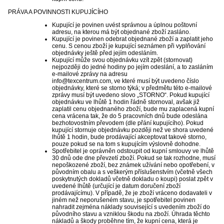
PRÁVA A POVINNOSTI KUPUJÍCÍHO
Kupující je povinen uvést správnou a úplnou poštovní
adresu, na kterou má být objednané zboží zasláno.
Kupující je povinen odebrat objednané zboží a zaplatit jeho
cenu. S cenou zboží je kupující seznámen při vyplňování
objednávky ještě před jejím odesláním.
Kupující může svou objednávku vzít zpět (stornovat)
nejpozději do jedné hodiny po jejím odeslání, a to zasláním
e-mailové zprávy na adresu
info@texcentrum.com, ve které musí být uvedeno číslo
objednávky, které se storno týká; v předmětu této e-mailové
zprávy musí být uvedeno slovo „STORNO“. Pokud kupující
objednávku ve lhůtě 1 hodin řádně stornoval, avšak již
zaplatil cenu objednaného zboží, bude mu zaplacená kupní
cena vrácena tak, že do 5 pracovních dnů bude odeslána
bezhotovostním převodem (dle přání kupujícího). Pokud
kupující stornuje objednávku později než ve shora uvedené
lhůtě 1 hodin, bude prodávající akceptovat takové storno,
pouze pokud se na tom s kupujícím výslovně dohodne.
Spotřebitel je oprávněn odstoupit od kupní smlouvy ve lhůtě
30 dnů ode dne převzetí zboží. Pokud se tak rozhodne, musí
nepoškozené zboží, bez známek užívání nebo opotřebení, v
původním obalu a s veškerým příslušenstvím (včetně všech
poskytnutých dokladů včetně dokladu o koupi) poslat zpět v
uvedené lhůtě (určující je datum doručení zboží
prodávajícímu). V případě, že je zboží vráceno dodavateli v
jiném než neporušeném stavu, je spotřebitel povinen
nahradit zejména náklady související s uvedením zboží do
původního stavu a vzniklou škodu na zboží. Úhrada těchto
nákladů a škody proběhne tím, že kupní cena, která je