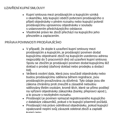
UZAVŘENÍ KUPNÍ SMLOUVY
Kupní smlouva mezi prodávajícím a kupujícím vzniká
v okamžiku, kdy kupující obdrží potvrzení prodávajícího o
přijetí objednávky v plném rozsahu nebo kupující potvrdí
prodávajícímu upravenou objednávku v souladu
s ustanovením předcházejícího odstavce.
Vlastnické právo ke zboží přechází na kupujícího jeho
převzetím a zaplacením.
PRÁVA A POVINNOSTI PRODÁVAJÍCÍHO
V případě, že dojde k uzavření kupní smlouvy mezi
prodávajícím a kupujícím, je prodávající povinen dodat
kupujícímu objednané zboží na kupujícím uvedenou adresu
nejpozději do 5 pracovních dnů od uzavření kupní smlouvy.
Spolu se zbožím je prodávající povinen dodat kupujícímu též
doklad o prodeji (daňový doklad nebo prodejku a dodací
list).
Veškerá osobní data, která jsou součástí objednávky nebo
budou prodávajícímu sdělena během registrace, jsou
prodávajícím považována za důvěrná. Tyto údaje jsou dle
zákona chráněny proti zneužití a zásadně nebudou
sdělovány třetím osobám, kromě těch, které se přímo podílejí
na vyřízení objednávky zákazníka (banky, přepravci apod.),
a to pouze v nezbytném rozsahu.
Prodávající je povinen vymazat registrovaného kupujícího
z databáze zákazníků, pokud o to kupující písemně požádá.
Prodávající má právo odmítnout objednávku, pokud kupující
opakovaně neplní svůj závazek odebrat zboží a zaplatit
kupní cenu.