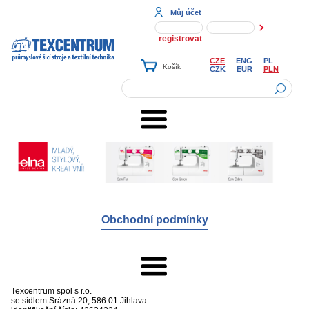
Můj účet
registrovat
CZE
ENG
PL
CZK
EUR
PLN
Obchodní podmínky
Texcentrum spol s r.o.
se sídlem
Srázná 20, 586 01 Jihlava