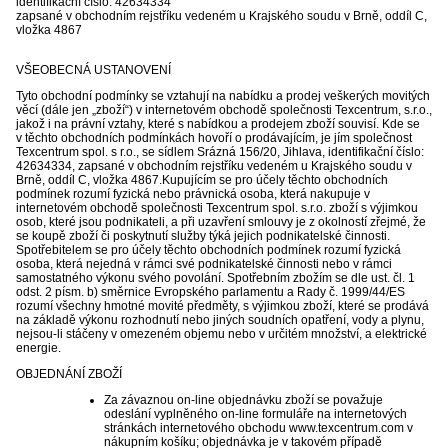
identifikační číslo:
42634334
zapsané v obchodním rejstříku vedeném
u Krajského soudu v Brně, oddíl C,
vložka 4867
VŠEOBECNÁ USTANOVENÍ
Tyto obchodní podmínky se vztahují na nabídku a prodej veškerých movitých
věcí (dále jen „zboží“) v internetovém obchodě společnosti Texcentrum, s.r.o.,
jakož i na právní vztahy, které s nabídkou a prodejem zboží souvisí. Kde se
v těchto obchodních podmínkách hovoří o prodávajícím, je jím společnost
Texcentrum spol. s r.o., se sídlem Srázná 156/20, Jihlava, identifikační číslo:
42634334, zapsané v obchodním rejstříku vedeném u Krajského soudu v
Brně, oddíl C, vložka 4867.Kupujícím se pro účely těchto obchodních
podmínek rozumí fyzická nebo právnická osoba, která nakupuje v
internetovém obchodě společnosti Texcentrum spol. s.r.o. zboží s výjimkou
osob, které jsou podnikateli, a při uzavření smlouvy je z okolností zřejmé, že
se koupě zboží či poskytnutí služby týká jejich podnikatelské činnosti.
Spotřebitelem se pro účely těchto obchodních podmínek rozumí fyzická
osoba, která nejedná v rámci své podnikatelské činnosti nebo v rámci
samostatného výkonu svého povolání. Spotřebním zbožím se dle ust. čl. 1
odst. 2 písm. b) směrnice Evropského parlamentu a Rady č. 1999/44/ES
rozumí všechny hmotné movité předměty, s výjimkou zboží, které se prodává
na základě výkonu rozhodnutí nebo jiných soudních opatření, vody a plynu,
nejsou-li stáčeny v omezeném objemu nebo v určitém množství, a elektrické
energie.
OBJEDNÁNÍ ZBOŽÍ
Za závaznou on-line objednávku zboží se považuje
odeslání vyplněného on-line formuláře na internetových
stránkách internetového obchodu www.texcentrum.com v
nákupním košíku; objednávka je v takovém případě