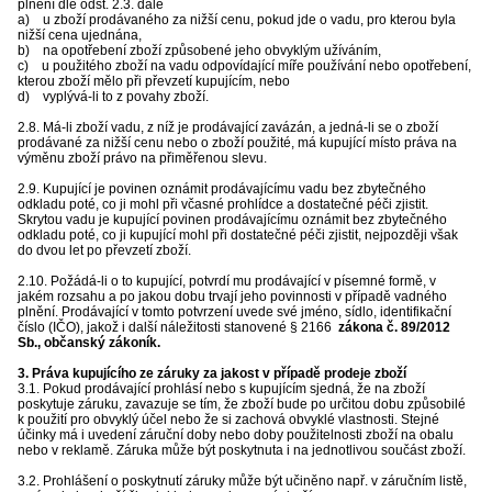
plnění dle odst. 2.3. dále
a) u zboží prodávaného za nižší cenu, pokud jde o vadu, pro kterou byla
nižší cena ujednána,
b) na opotřebení zboží způsobené jeho obvyklým užíváním,
c) u použitého zboží na vadu odpovídající míře používání nebo opotřebení,
kterou zboží mělo při převzetí kupujícím, nebo
d) vyplývá-li to z povahy zboží.
2.8. Má-li zboží vadu, z níž je prodávající zavázán, a jedná-li se o zboží
prodávané za nižší cenu nebo o zboží použité, má kupující místo práva na
výměnu zboží právo na přiměřenou slevu.
2.9. Kupující je povinen oznámit prodávajícímu vadu bez zbytečného
odkladu poté, co ji mohl při včasné prohlídce a dostatečné péči zjistit.
Skrytou vadu je kupující povinen prodávajícímu oznámit bez zbytečného
odkladu poté, co ji kupující mohl při dostatečné péči zjistit, nejpozději však
do dvou let po převzetí zboží.
2.10. Požádá-li o to kupující, potvrdí mu prodávající v písemné formě, v
jakém rozsahu a po jakou dobu trvají jeho povinnosti v případě vadného
plnění. Prodávající v tomto potvrzení uvede své jméno, sídlo, identifikační
číslo (IČO), jakož i další náležitosti stanovené § 2166
zákona č. 89/2012
Sb., občanský zákoník.
3. Práva kupujícího ze záruky za jakost v případě prodeje zboží
3.1. Pokud prodávající prohlásí nebo s kupujícím sjedná, že na zboží
poskytuje záruku, zavazuje se tím, že zboží bude po určitou dobu způsobilé
k použití pro obvyklý účel nebo že si zachová obvyklé vlastnosti. Stejné
účinky má i uvedení záruční doby nebo doby použitelnosti zboží na obalu
nebo v reklamě. Záruka může být poskytnuta i na jednotlivou součást zboží.
3.2. Prohlášení o poskytnutí záruky může být učiněno např. v záručním listě,