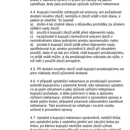
právo z vadného plnění či právo ze záruky za jakost
uplatňuje, tedy jaký požaduje způsob vyřízení reklamace.
4.4. Kupující nemůže odstoupit od smlouvy, ani požadovat
dodání nového zboží, nemůže-li zboží vrátit v tom stavu, v
jakém je obdržel. To neplatí
a) došlo-li ke změně stavu v důsledku prohlídky za účelem
zjištění vady zboží,
b) použil-li kupující zboží ještě před objevením vady,
c) nezpůsobil-li kupující nemožnost vrácení zboží v
nezměněném stavu jednáním anebo opomenutím, nebo
d) prodal-li kupující zboží ještě před objevením vady,
spotřeboval-li je, anebo pozměnil-li zboží při obvyklém
použití; stalo-li se tak jen zčásti, vrátí kupující prodávajícímu,
co ještě vrátit může, a dá prodávajícímu náhradu do výše, v
níž měl z použití zboží prospěch.
4.5. Při dodání nového zboží vrátí kupující prodávajícímu na
jeho náklady zboží původně dodané.
4.6. V případě uplatnění reklamace je prodávající povinen
potvrdit kupujícímu v písemné formě, kdy reklamaci uplatnil,
co je jejím obsahem a jaký způsob vyřízení reklamace
kupující požaduje; a dále potvrzení o datu a způsobu
vyřízení reklamace, včetně potvrzení o provedení opravy a
době jejího trvání, případně písemné odůvodnění zamítnutí
reklamace. Tato povinnost se vztahuje i na jiné osoby
určené k provedení opravy.
4.7. Uplatnil-li kupující reklamaci oprávněně, neběží lhůta
pro uplatnění práv z vadného plnění ani záruční doba po
dobu, po kterou kupující nemůže vadné zboží užívat.