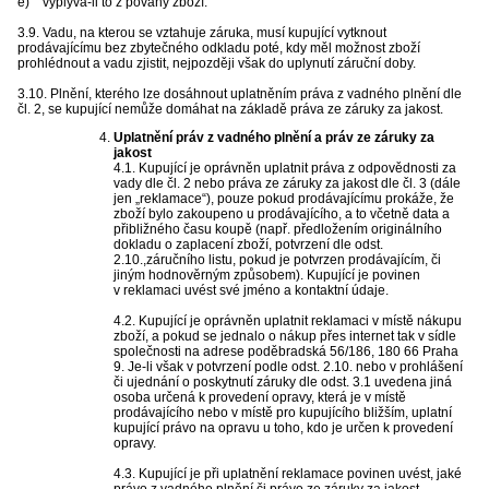
e) vyplývá-li to z povahy zboží.
3.9. Vadu, na kterou se vztahuje záruka, musí kupující vytknout
prodávajícímu bez zbytečného odkladu poté, kdy měl možnost zboží
prohlédnout a vadu zjistit, nejpozději však do uplynutí záruční doby.
3.10. Plnění, kterého lze dosáhnout uplatněním práva z vadného plnění dle
čl. 2, se kupující nemůže domáhat na základě práva ze záruky za jakost.
Uplatnění práv z vadného plnění a práv ze záruky za
jakost
4.1. Kupující je oprávněn uplatnit práva z odpovědnosti za
vady dle čl. 2 nebo práva ze záruky za jakost dle čl. 3 (dále
jen „reklamace“), pouze pokud prodávajícímu prokáže, že
zboží bylo zakoupeno u prodávajícího, a to včetně data a
přibližného času koupě (např. předložením originálního
dokladu o zaplacení zboží, potvrzení dle odst.
2.10.,záručního listu, pokud je potvrzen prodávajícím, či
jiným hodnověrným způsobem). Kupující je povinen
v reklamaci uvést své jméno a kontaktní údaje.
4.2. Kupující je oprávněn uplatnit reklamaci v místě nákupu
zboží, a pokud se jednalo o nákup přes internet tak v sídle
společnosti na adrese poděbradská 56/186, 180 66 Praha
9. Je-li však v potvrzení podle odst. 2.10. nebo v prohlášení
či ujednání o poskytnutí záruky dle odst. 3.1 uvedena jiná
osoba určená k provedení opravy, která je v místě
prodávajícího nebo v místě pro kupujícího bližším, uplatní
kupující právo na opravu u toho, kdo je určen k provedení
opravy.
4.3. Kupující je při uplatnění reklamace povinen uvést, jaké