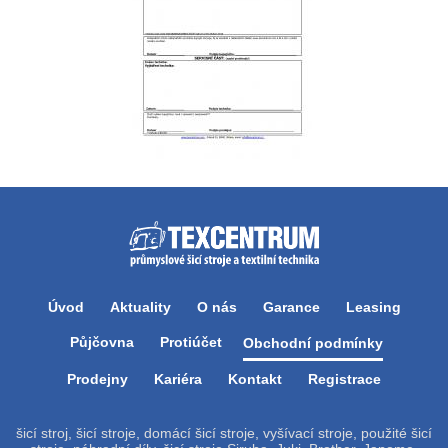
Úvod
Aktuality
O nás
Garance
Leasing
Půjčovna
Protiúčet
Obchodní podmínky
Prodejny
Kariéra
Kontakt
Registrace
šicí stroj, šicí stroje, domácí šicí stroje, vyšívací stroje, použité šicí