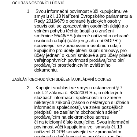
OCHRANA OSOBNÍCH ÚDAJŮ
1.
Svou informační povinnost vůči kupujícímu ve
smyslu čl. 13 Nařízení Evropského parlamentu a
Rady 2016/679 o ochraně fyzických osob v
souvislosti se zpracováním osobních údajů a o
volném pohybu těchto údajů a
o zrušení
směrnice 95/46/ES (obecné nařízení o ochraně
osobních údajů) (dále jen „nařízení GDPR“)
související se zpracováním osobních údajů
kupujícího pro účely plnění kupní smlouvy, pro
účely jednání o kupní smlouvě a pro účely plnění
veřejnoprávních povinností prodávajícího plní
prodávající prostřednictvím zvláštního
dokumentu.
ZASÍLÁNÍ OBCHODNÍCH SDĚLENÍ A UKLÁDÁNÍ COOKIES
2.
Kupující souhlasí ve smyslu ustanovení § 7
odst. 2 zákona č. 480/2004 Sb.,
o některých
službách informační společnosti a o změně
některých zákonů (zákon o některých službách
informační společnosti), ve znění pozdějších
předpisů,
se zasíláním obchodních sdělení
prodávajícím na elektronickou adresu
či na telefonní číslo
kupujícího. Svou informační
povinnost vůči kupujícímu ve
smyslu čl. 13
nařízení GDPR související se zpracováním
osobních údajů kupujícího pro účely zasílání