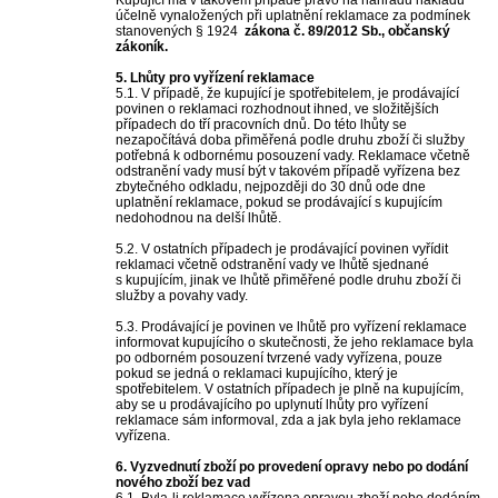
Kupující má v takovém případě právo na náhradu nákladů
účelně vynaložených při uplatnění reklamace za podmínek
stanovených § 1924
zákona č. 89/2012 Sb., občanský
zákoník.
5. Lhůty pro vyřízení reklamace
5.1. V případě, že kupující je spotřebitelem, je prodávající
povinen o reklamaci rozhodnout ihned, ve složitějších
případech do tří pracovních dnů. Do této lhůty se
nezapočítává doba přiměřená podle druhu zboží či služby
potřebná k odbornému posouzení vady. Reklamace včetně
odstranění vady musí být v takovém případě vyřízena bez
zbytečného odkladu, nejpozději do 30 dnů ode dne
uplatnění reklamace, pokud se prodávající s kupujícím
nedohodnou na delší lhůtě.
5.2. V ostatních případech je prodávající povinen vyřídit
reklamaci včetně odstranění vady ve lhůtě sjednané
s kupujícím, jinak ve lhůtě přiměřené podle druhu zboží či
služby a povahy vady.
5.3. Prodávající je povinen ve lhůtě pro vyřízení reklamace
informovat kupujícího o skutečnosti, že jeho reklamace byla
po odborném posouzení tvrzené vady vyřízena, pouze
pokud se jedná o reklamaci kupujícího, který je
spotřebitelem. V ostatních případech je plně na kupujícím,
aby se u prodávajícího po uplynutí lhůty pro vyřízení
reklamace sám informoval, zda a jak byla jeho reklamace
vyřízena.
6. Vyzvednutí zboží po provedení opravy nebo po dodání
nového zboží bez vad