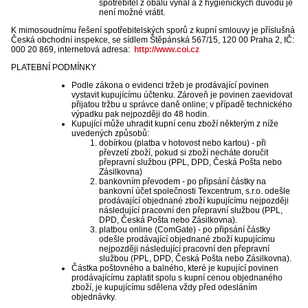
spotřebitel z obalu vyňal a z hygienických důvodů je
není možné vrátit.
K mimosoudnímu řešení spotřebitelských sporů z kupní smlouvy je příslušná
Česká obchodní inspekce, se sídlem Štěpánská 567/15, 120 00 Praha 2, IČ:
000 20 869, internetová adresa:
http://www.coi.cz
PLATEBNÍ PODMÍNKY
Podle zákona o evidenci tržeb je prodávající povinen
vystavit kupujícímu účtenku. Zároveň je povinen zaevidovat
přijatou tržbu u správce daně online; v případě technického
výpadku pak nejpozději do 48 hodin.
Kupující může uhradit kupní cenu zboží některým z níže
uvedených způsobů:
dobírkou (platba v hotovost nebo kartou) - při
převzetí zboží, pokud si zboží necháte doručit
přepravní službou (PPL, DPD, Česká Pošta nebo
Zásilkovna)
bankovním převodem - po připsání částky na
bankovní účet společnosti Texcentrum, s.r.o. odešle
prodávající objednané zboží kupujícímu nejpozději
následující pracovní den přepravní službou (PPL,
DPD, Česká Pošta nebo Zásilkovna).
platbou online (ComGate) - po připsání částky
odešle prodávající objednané zboží kupujícímu
nejpozději následující pracovní den přepravní
službou (PPL, DPD, Česká Pošta nebo Zásilkovna).
Částka poštovného a balného, které je kupující povinen
prodávajícímu zaplatit spolu s kupní cenou objednaného
zboží, je kupujícímu sdělena vždy před odesláním
objednávky.