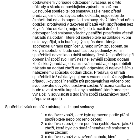
dodavatelem v případě odstoupení vrácena, je o tyto
náklady a škodu odpovídajícím způsobem snížena.
Odstoupí-li spotřebitel od smlouvy, zašle nebo předá
prodávajícímu bez zbytečného odkladu, nejpozději do
čtrnácti dnů od odstoupení od smlouvy, zboží, které od něho
obdržel; prodávající v takovém případě vrátí spotřebiteli bez
zbytečného odkladu, nejpozději do čtrnácti dnů od
odstoupení od smlouvy, všechny peněžní prostředky včetně
nákladů na dodání, které od spotřebitele na základě kupní
smlouvy přijal, a to buď stejným způsobem, kterým
spotřebitel uhradil kupní cenu, nebo jiným způsobem, se
kterým spotřebitel bude souhlasit, za podmínky, že tím
spotřebiteli nevzniknou další náklady. Jestliže spotřebitel při
objednání zboží zvolil jiný než nejlevnější způsob dodání
zboží, který prodávající nabízí, vrátí prodávající spotřebiteli
náklady na dodání zboží ve výši odpovídající nejlevnějšímu
nabízenému způsobu dodání zboží. Prodávající uhradí
spotřebiteli též náklady spojené s vrácením zboží s výjimkou
případů, kdy zboží nemůže být prodávajícímu vráceno pro
svou povahu obvyklou poštovní cestou. Vrácená částka se
bude rovnat rozdílu kupní ceny a nákladů, které prodejce
vynaložil v souvislosti s dodáním zboží zákazníkovi (např.
přepravné apod.).
Spotřebitel však nemůže odstoupit od kupní smlouvy:
o dodávce zboží, které bylo upraveno podle přání
spotřebitele nebo pro jeho osobu;
o dodávce zboží, které podléhá rychlé zkáze, jakož i
zboží, které bylo po dodání nenávratně smíseno s
jiným zbožím;
o dodávce zboží v uzavřeném obalu, které