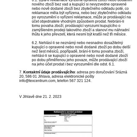
6.1. Byla-li reklamace vyřízena opravou zboží nebo dodáním
nového zboží bez vad a kupující si nevyzvedne opravené
nebo nově dodané zboží bez zbytečného odkladu poté, co
reklamace měla být vyřízena, nebo bez zbytečného odkladu
po vyrozumění o vyřízení reklamace, může je prodávající na
účet objednatele vhodným způsobem prodat. Nebrání-li
tomu povaha zboží, prodávající vyrozumí kupujícího o
zamýšleném prodeji takového zboží a stanoví mu náhradní
lhůtu k jeho převzetí, která nesmí být kratší než tři měsíce.
6.2. Nehlásí-li se neznámý nebo nesnadno dosažitelný
kupující o opravené nebo nově dodané zboží po dobu delší
než šest měsíců, popřípadě, brání-li tomu povaha zboží,
nehlásí-li se kupující o opravené nebo nově dodané zboží
po dobu přiměřenou jeho povaze, může prodávající zboží
na jeho účet prodat i bez vyrozumění dle odst. 6.1.
7.
Kontaktní údaje prodávajícího
: adresa pro doručování Srázná
20, 586 01 Jihlava, adresa elektronické pošty
info@texcentrum.com, telefon 567 321 124.
V Jihlavě dne 21. 2. 2023