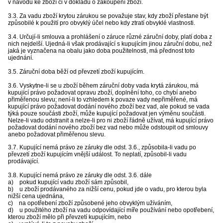
v návodu ke zboží či v dokladu o zakoupení zboží.
3.3. Za vadu zboží krytou zárukou se považuje stav, kdy zboží přestane být
způsobilé k použití pro obvyklý účel nebo kdy ztratí obvyklé vlastnosti.
3.4. Určují-li smlouva a prohlášení o záruce různé záruční doby, platí doba z
nich nejdelší. Ujedná-li však prodávající s kupujícím jinou záruční dobu, než
jaká je vyznačena na obalu jako doba použitelnosti, má přednost toto
ujednání.
3.5. Záruční doba běží od převzetí zboží kupujícím.
3.6. Vyskytne-li se u zboží během záruční doby vada krytá zárukou, má
kupující právo požadovat opravu zboží, doplnění toho, co chybí anebo
přiměřenou slevu; není-li to vzhledem k povaze vady nepřiměřené, má
kupující právo požadovat dodání nového zboží bez vad, ale pokud se vada
týká pouze součásti zboží, může kupující požadovat jen výměnu součásti.
Nelze-li vadu odstranit a nelze-li pro ni zboží řádně užívat, má kupující právo
požadovat dodání nového zboží bez vad nebo může odstoupit od smlouvy
anebo požadovat přiměřenou slevu.
3.7. Kupující nemá právo ze záruky dle odst. 3.6., způsobila-li vadu po
převzetí zboží kupujícím vnější událost. To neplatí, způsobil-li vadu
prodávající.
3.8. Kupující nemá právo ze záruky dle odst. 3.6. dále
a) pokud kupující vadu zboží sám způsobil,
b) u zboží prodávaného za nižší cenu, pokud jde o vadu, pro kterou byla
nižší cena ujednána,
c) na opotřebení zboží způsobené jeho obvyklým užíváním,
d) u použitého zboží na vadu odpovídající míře používání nebo opotřebení,
kterou zboží mělo při převzetí kupujícím, nebo