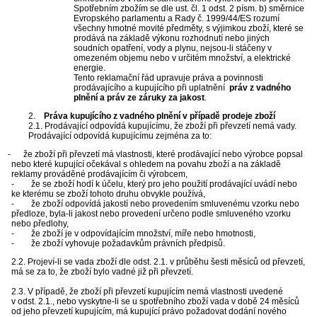
Spotřebním zbožím se dle ust. čl. 1 odst. 2 písm. b) směrnice
Evropského parlamentu a Rady č. 1999/44/ES rozumí
všechny hmotné movité předměty, s výjimkou zboží, které se
prodává na základě výkonu rozhodnutí nebo jiných
soudních opatření, vody a plynu, nejsou-li stáčeny v
omezeném objemu nebo v určitém množství, a elektrické
energie.
Tento reklamační řád upravuje práva a povinnosti
prodávajícího a kupujícího při uplatnění
práv z vadného
plnění a práv ze záruky za jakost
.
2.
Práva kupujícího z vadného plnění v případě prodeje zboží
2.1. Prodávající odpovídá kupujícímu, že zboží při převzetí nemá vady.
Prodávající odpovídá kupujícímu zejména za to:
 - že zboží při převzetí má vlastnosti, které prodávající nebo výrobce popsal
nebo které kupující očekával s ohledem na povahu zboží a na základě
reklamy prováděné prodávajícím či výrobcem,
- že se zboží hodí k účelu, který pro jeho použití prodávající uvádí nebo
ke kterému se zboží tohoto druhu obvykle používá,
- že zboží odpovídá jakostí nebo provedením smluvenému vzorku nebo
předloze, byla-li jakost nebo provedení určeno podle smluveného vzorku
nebo předlohy,
- že zboží je v odpovídajícím množství, míře nebo hmotnosti,
- že zboží vyhovuje požadavkům právních předpisů.
2.2. Projeví-li se vada zboží dle odst. 2.1. v průběhu šesti měsíců od převzetí,
má se za to, že zboží bylo vadné již při převzetí.
2.3. V případě, že zboží při převzetí kupujícím nemá vlastnosti uvedené
v odst. 2.1., nebo vyskytne-li se u spotřebního zboží vada v době 24 měsíců
od jeho převzetí kupujícím, má kupující právo požadovat dodání nového