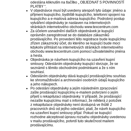
odeslána kliknutím na tlačítko „
OBJEDNAT S POVINNOSTÍ
PLATBY
“.
V objednávce musí být uvedeny alespoň tyto údaje: jméno a
příjmení kupujícího, bydliště kupujícího, telefonní spojení na
kupujícího a e-mailová adresa kupujícího. Podrobný postup
vytváření objednávky je nastaven na internetových
stránkách internetového obchodu www.texcentrum.com
Za účelem usnadnění dalších objednávek je kupující
oprávněn zaregistrovat se do databáze zákazníků
prodávajícího. Po provedení této registrace bude kupujícímu
zřízen zákaznický účet, do kterého se kupující bude moci
kdykoliv přihlásit na internetových stránkách internetového
obchodu www.texcentrum.com pomocí uživatelského jména
a hesla.
Objednávka je návrhem kupujícího na uzavření kupní
smlouvy. Odesláním objednávky kupující stvrzuje, že se
seznámil s těmito obchodními podmínkami a že s ním
souhlasí.
Odesláním objednávky dává kupující prodávajícímu souhlas
ke shromažďování a archivování osobních údajů kupujícího
a jeho nákupech.
Po odeslání objednávky a jejím následném zpracování
zašle prodávající kupujícímu e-mailem potvrzení o jejím
přijetí s rekapitulací objednávky. V případě, že prodávající
nezašle kupujícímu mail s informací, že některá z položek
z rekapitulace objednávky není dostupná ve lhůtě 2
pracovních dnů od jejího odeslání, platí, že návrh kupujícího
na uzavření kupní smlouvy přijal. Pokud se kupující
rozhodne akceptovat úpravu rozsahu objednávky uvedenou
v mailu prodávajícího, potvrdí tuto skutečnost mailem
prodávajícímu.