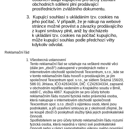
obchodních sdělení plní prodávající
prostřednictvím zvláštního dokumentu.
3.
Kupující souhlasí s ukládáním tzv. cookies na
jeho počítač. V případě, že je nákup na webové
stránce možné provést a závazky prodávajícího
z kupní smlouvy plnit, aniž by docházelo
k ukládání tzv. cookies na počítač kupujícího,
může kupující souhlas podle předchozí věty
kdykoliv odvolat.
Reklamační řád
Všeobecná ustanovení
Tento reklamační řád se vztahuje na veškeré movité věci
(dále jen „zboží“) zakoupené v prodejnách nebo v
internetovém obchodě společnosti Texcentrum, s.r.o., kde se
v tomto reklamačním řádu hovoří o prodávajícím, je jím
společnost Texcentrum spol. s r.o., se sídlem Srázná 156/20,
586 01 Jihlava, IČO:42634334, DIČ: CZ42634334, zapsané
v obchodním rejstříku vedeném u Krajského soudu v Brně,
oddíl C, vložka 4867. Kupujícím se pro účely tohoto
reklamačním řádu rozumí fyzická nebo právnická osoba,
která nakupuje v internetovém obchodě společnosti
Texcentrum spol. s.r.o. zboží s výjimkou osob, které jsou
podnikateli, a při uzavření smlouvy je z okolností zřejmé, že
se koupě zboží či poskytnutí služby týká jejich podnikatelské
činnosti.
Spotřebitelem se pro účely tohoto reklamačním řádu rozumí
fyzická osoba, která nejedná v rámci své podnikatelské
činnosti nebo v rámci samostatného výkonu svého povolání.