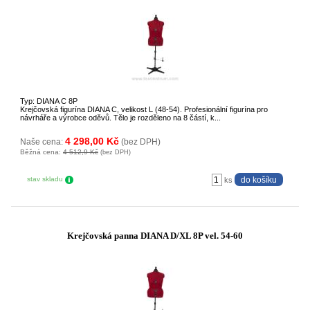
Typ: DIANA C 8P
Krejčovská figurína DIANA C, velikost L (48-54). Profesionální figurína pro
návrháře a výrobce oděvů. Tělo je rozděleno na 8 částí, k...
4 298,00 Kč
Naše cena:
(bez DPH)
Běžná cena:
4 512,9 Kč
(bez DPH)
stav skladu
ks
Krejčovská panna DIANA D/XL 8P vel. 54-60