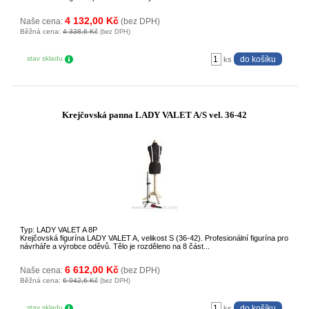
4 132,00 Kč
Naše cena:
(bez DPH)
Běžná cena:
4 338,6 Kč
(bez DPH)
stav skladu
ks
Krejčovská panna LADY VALET A/S vel. 36-42
Typ: LADY VALET A 8P
Krejčovská figurína LADY VALET A, velikost S (36-42). Profesionální figurína pro
návrháře a výrobce oděvů. Tělo je rozděleno na 8 část...
6 612,00 Kč
Naše cena:
(bez DPH)
Běžná cena:
6 942,6 Kč
(bez DPH)
stav skladu
ks