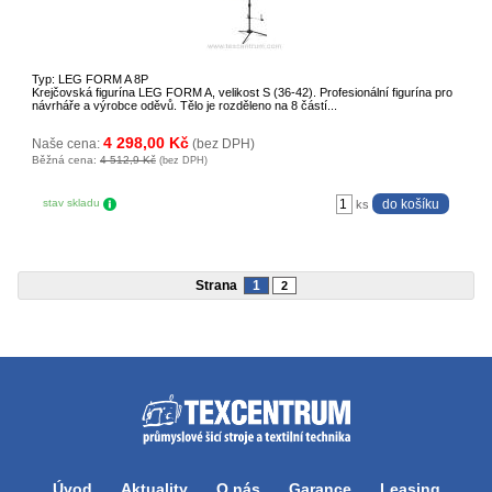
Typ: LEG FORM A 8P
Krejčovská figurína LEG FORM A, velikost S (36-42). Profesionální figurína pro
návrháře a výrobce oděvů. Tělo je rozděleno na 8 částí...
4 298,00 Kč
Naše cena:
(bez DPH)
Běžná cena:
4 512,9 Kč
(bez DPH)
stav skladu
ks
Strana
1
2
Úvod
Aktuality
O nás
Garance
Leasing