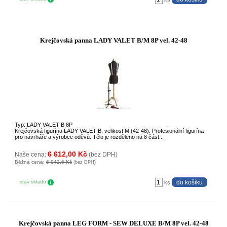
Krejčovská panna LADY VALET B/M 8P vel. 42-48
Typ: LADY VALET B 8P
Krejčovská figurína LADY VALET B, velikost M (42-48). Profesionální figurína
pro návrháře a výrobce oděvů. Tělo je rozděleno na 8 část...
6 612,00 Kč
Naše cena:
(bez DPH)
Běžná cena:
6 942,6 Kč
(bez DPH)
stav skladu
ks
Krejčovská panna LEG FORM - SEW DELUXE B/M 8P vel. 42-48