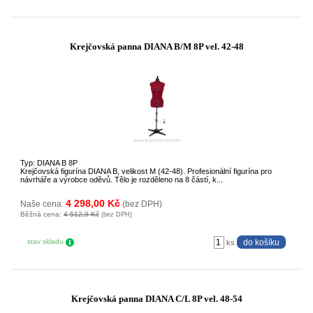
Krejčovská panna DIANA B/M 8P vel. 42-48
Typ: DIANA B 8P
Krejčovská figurína DIANA B, velikost M (42-48). Profesionální figurína pro
návrháře a výrobce oděvů. Tělo je rozděleno na 8 částí, k...
4 298,00 Kč
Naše cena:
(bez DPH)
Běžná cena:
4 512,9 Kč
(bez DPH)
stav skladu
ks
Krejčovská panna DIANA C/L 8P vel. 48-54