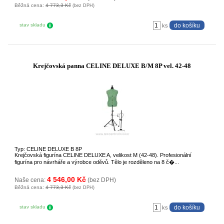
Běžná cena:
4 773,3 Kč
(bez DPH)
stav skladu
ks
Krejčovská panna CELINE DELUXE B/M 8P vel. 42-48
Typ: CELINE DELUXE B 8P
Krejčovská figurína CELINE DELUXE A, velikost M (42-48). Profesionální
figurína pro návrháře a výrobce oděvů. Tělo je rozděleno na 8 č�...
4 546,00 Kč
Naše cena:
(bez DPH)
Běžná cena:
4 773,3 Kč
(bez DPH)
stav skladu
ks