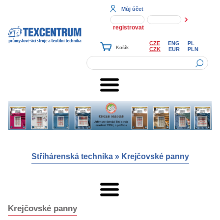
Můj účet
registrovat
CZE
ENG
PL
CZK
EUR
PLN
Stříhárenská technika
»
Krejčovské panny
Krejčovské panny