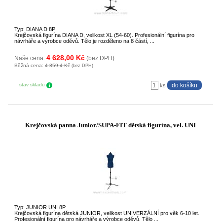
Typ: DIANA D 8P
Krejčovská figurína DIANA D, velikost XL (54-60). Profesionální figurína pro
návrháře a výrobce oděvů. Tělo je rozděleno na 8 částí, ...
4 628,00 Kč
Naše cena:
(bez DPH)
Běžná cena:
4 859,4 Kč
(bez DPH)
stav skladu
ks
Krejčovská panna Junior/SUPA-FIT dětská figurína, vel. UNI
Typ: JUNIOR UNI 8P
Krejčovská figurína dětská JUNIOR, velikost UNIVERZÁLNÍ pro věk 6-10 let.
Profesionální figurína pro návrháře a výrobce oděvů. Tělo ...