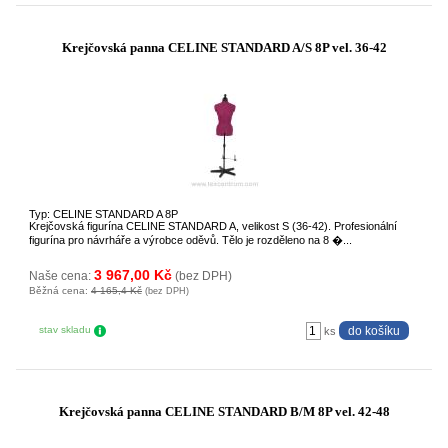
Krejčovská panna CELINE STANDARD A/S 8P vel. 36-42
Typ: CELINE STANDARD A 8P
Krejčovská figurína CELINE STANDARD A, velikost S (36-42). Profesionální
figurína pro návrháře a výrobce oděvů. Tělo je rozděleno na 8 �...
3 967,00 Kč
Naše cena:
(bez DPH)
Běžná cena:
4 165,4 Kč
(bez DPH)
stav skladu
ks
Krejčovská panna CELINE STANDARD B/M 8P vel. 42-48