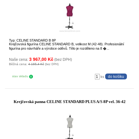
Typ: CELINE STANDARD B 8P
Krejčovská figurína CELINE STANDARD B, velikost M (42-48). Profesionální
figurína pro návrháře a výrobce oděvů. Tělo je rozděleno na 8 �...
3 967,00 Kč
Naše cena:
(bez DPH)
Běžná cena:
4 165,4 Kč
(bez DPH)
stav skladu
ks
Krejčovská panna CELINE STANDARD PLUS A/S 8P vel. 36-42