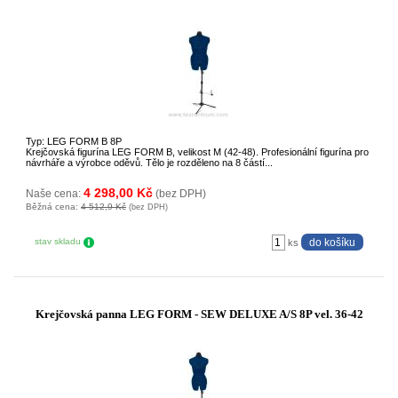
Typ: LEG FORM B 8P
Krejčovská figurína LEG FORM B, velikost M (42-48). Profesionální figurína pro
návrháře a výrobce oděvů. Tělo je rozděleno na 8 částí...
4 298,00 Kč
Naše cena:
(bez DPH)
Běžná cena:
4 512,9 Kč
(bez DPH)
stav skladu
ks
Krejčovská panna LEG FORM - SEW DELUXE A/S 8P vel. 36-42