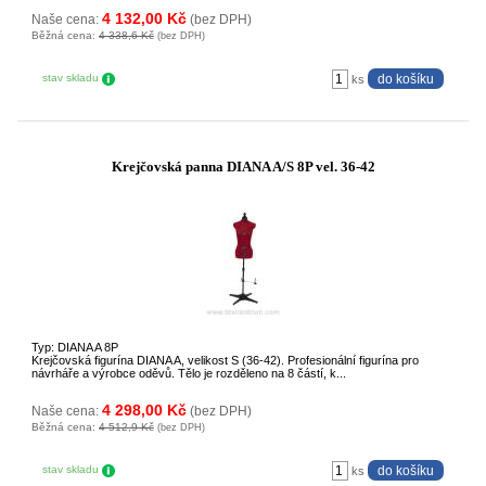
4 132,00 Kč
Naše cena:
(bez DPH)
Běžná cena:
4 338,6 Kč
(bez DPH)
stav skladu
ks
Krejčovská panna DIANA A/S 8P vel. 36-42
Typ: DIANA A 8P
Krejčovská figurína DIANA A, velikost S (36-42). Profesionální figurína pro
návrháře a výrobce oděvů. Tělo je rozděleno na 8 částí, k...
4 298,00 Kč
Naše cena:
(bez DPH)
Běžná cena:
4 512,9 Kč
(bez DPH)
stav skladu
ks