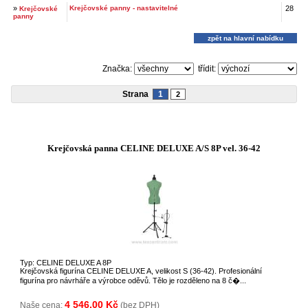
»
Krejčovské panny - nastavitelné
28
Krejčovské
panny
zpět na hlavní nabídku
Značka:
třídit:
Strana
1
2
Krejčovská panna CELINE DELUXE A/S 8P vel. 36-42
Typ: CELINE DELUXE A 8P
Krejčovská figurína CELINE DELUXE A, velikost S (36-42). Profesionální
figurína pro návrháře a výrobce oděvů. Tělo je rozděleno na 8 č�...
4 546,00 Kč
Naše cena:
(bez DPH)